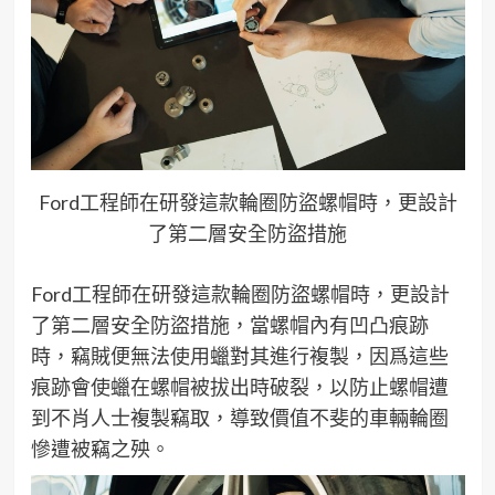
Ford工程師在研發這款輪圈防盜螺帽時，更設計
了第二層安全防盜措施
Ford
工程師在
研發
這款
輪圈
防盜
螺帽
時，更
設計
了第二層安全防盜措施，當
螺帽
內有凹凸痕跡
時，
竊賊
便
無法使用
蠟
對其進行複製
，
因爲這些
痕跡會使
蠟
在
螺帽
被拔出時破裂，以防止
螺帽
遭
到不肖人士複製竊取，
導致
價值不斐的
車輛輪圈
慘遭
被
竊之殃
。