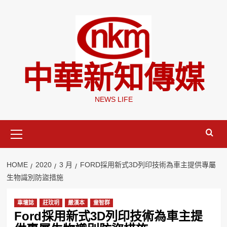
Skip
to
content
中華新知傳媒
NEWS LIFE
Primary
Menu
HOME
2020
3 月
FORD採用新式3D列印技術為車主提供專屬
生物識別防盜措施
車壇誌
莊玟玥
嚴漢本
童智群
Ford採用新式3D列印技術為車主提