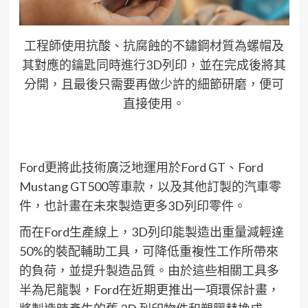
工程師使用抗酸、抗腐蝕的不鏽鋼材質為螺帽及
其對應的鑰匙同時進行3D列印，並在完成後將其
分開，且最後只需要再做少許的細節研磨，便可
直接使用。
Ford
更將此技術廣泛地運用於
Ford GT
、
Ford
Mustang GT500
等車款
，
以及其他訂
製
的汽車零
件，
也
計畫在未來製造更多
3D
列印零件。
而
在
Ford
生產線上，
3D
列印能製造出重量減輕達
50%
的裝配
輔助
工具，
可
降低重複性工作
所帶來
的
負荷
，
並提升製造品質。由於這些相關工具多
半為尼龍製，
Ford
在近期
更
推出一項環保計畫
，