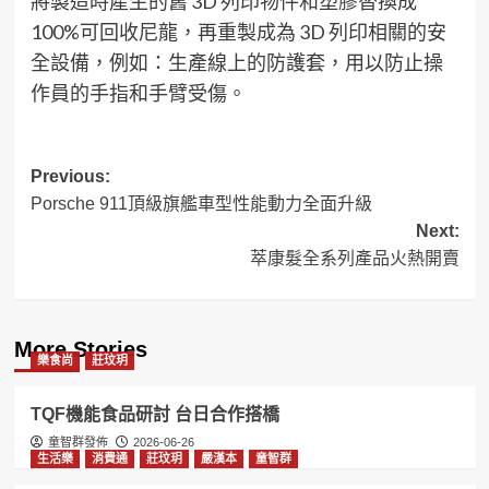
將製造
時產生
的舊
3D
列印物件和塑膠替換成
100%
可回收尼龍，
再重製成為
3D
列印
相關的
安
全設備，
例
如
：
生產線上的
防
護套，用以防止操
作員
的
手指和手臂受傷。
Post
Previous:
Porsche 911頂級旗艦車型性能動力全面升級
navigation
Next:
萃康髮全系列產品火熱開賣
More Stories
樂食尚
莊玟玥
TQF機能食品研討 台日合作搭橋
童智群發佈
2026-06-26
生活樂
消費通
莊玟玥
嚴漢本
童智群