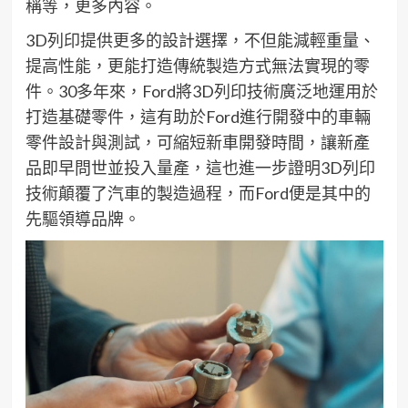
稱等
，更多內容
。
3D
列印提供更多的設計選擇，不但能減輕重量、
提高性能，更能
打
造傳統製造方式無法實現的零
件。
30
多年來，
Ford
將
3D
列印技術廣泛地運用於
打造基礎零件，這有助於
Ford
進行開
發中
的
車輛
零件設計與測試，
可
縮短新車
開
發時間，讓新產
品即早問世並投入量產
，
這也
進一步證明
3D
列印
技術顛覆了汽車的製造過程，而
Ford
便是其中的
先驅領導品牌。