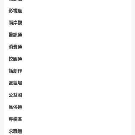
影視瘋
兩岸觀
醫訊通
消費通
校園通
話創作
電競場
公益圈
民俗通
專欄區
求職通