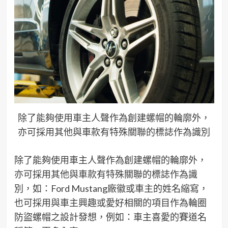
除了能夠使用車主人聲作為創建螺帽的輪廓外，
亦可採用其他與車款有特殊關聯的標誌作為識別
除了能夠使用車主
人
聲作為創建
螺帽
的輪廓外，
亦可
採
用其他
與
車款
有
特殊
關聯
的標誌作為識
別，如：
Ford Mustang
廠徽
或
車主的姓名縮寫，
也
可採用
與
車主興趣
或
愛好
相關的項目
作為
輪圈
防盜
螺帽
之設計發想，例如
：
車主
喜愛的賽道名