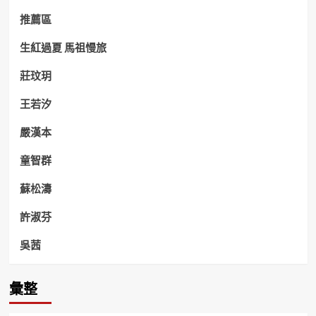
推薦區
生紅過夏 馬祖慢旅
莊玟玥
王若汐
嚴漢本
童智群
蘇松濤
許淑芬
吳茜
彙整