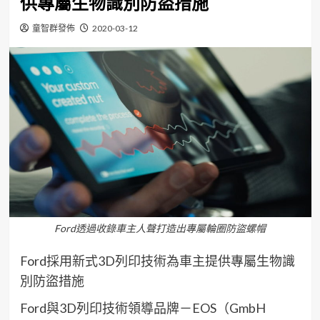
供專屬生物識別防盜措施
童智群發佈
2020-03-12
Ford透過收錄車主人聲打造出專屬輪圈防盜螺帽
Ford
採用新式
3D
列印技術為車主提供專屬
生物識
別
防盜措施
Ford
與
3D
列印技術領導品牌－
EOS
（
GmbH