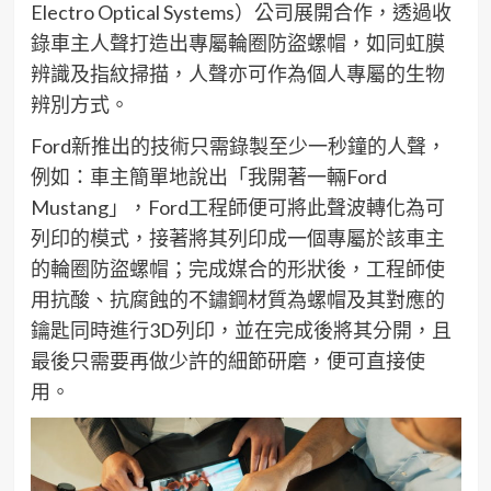
Electro Optical Systems
）公司
展開合作，透過收
錄車主
人
聲打造出專屬
輪圈
防盜
螺帽
，如同虹膜
辨識及指紋掃描，人聲亦可作為
個人
專屬的生物
辨別方式
。
Ford
新推出的技術只需錄製至少一秒鐘的
人
聲，
例如
：
車主簡單地說出
「
我
開
著一輛
Ford
Mustang
」
，
Ford
工程師便可將此聲波轉化為可
列印的模式，接著將其列印成一個專屬於該車主
的
輪圈
防盜
螺帽
；完成
媒
合的形狀後，工程師
使
用抗酸
、抗腐蝕的不鏽鋼
材質
為
螺帽
及
其對應的
鑰匙同時進行
3D
列印，並在完成後將其分開，
且
最後只需要
再做少許的細節
研磨，便可
直接
使
用
。