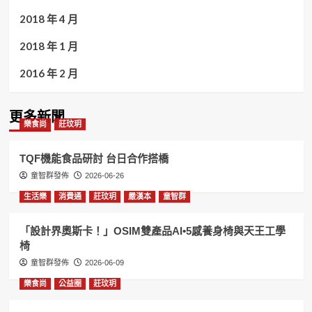
2018 年 4 月
2018 年 1 月
2016 年 2 月
更多新聞
樂食尚
莊玟玥
TQF機能食品研討 台日合作搭橋
童智群發佈
2026-06-26
生活樂
消費通
莊玟玥
嚴漢本
童智群
「設計界奧斯卡！」OSIM雙產品AI•5感養身椅與天王工學
椅
童智群發佈
2026-06-09
樂食尚
公益圈
莊玟玥