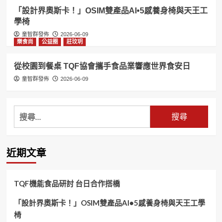
「設計界奧斯卡！」OSIM雙產品AI•5感養身椅與天王工
學椅
童智群發佈
2026-06-09
樂食尚
公益圈
莊玟玥
從校園到餐桌 TQF協會攜手食品業響應世界食安日
童智群發佈
2026-06-09
搜
尋
關
鍵
近期文章
字:
TQF機能食品研討 台日合作搭橋
「設計界奧斯卡！」OSIM雙產品AI•5感養身椅與天王工學
椅