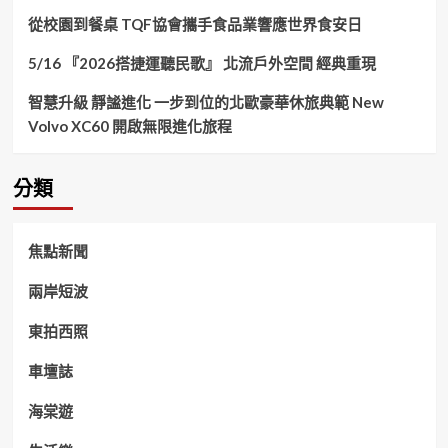
從校園到餐桌 TQF協會攜手食品業響應世界食安日
5/16 『2026搭捷運聽民歌』 北流戶外空間 經典重現
智慧升級 靜謐進化 一步到位的北歐豪華休旅典範 New
Volvo XC60 開啟無限進化旅程
分類
焦點新聞
兩岸短波
東拍西照
車壇誌
海棠遊