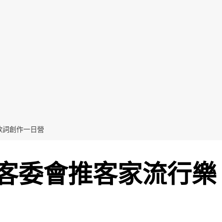
歌詞創作一日營
市客委會推客家流行樂