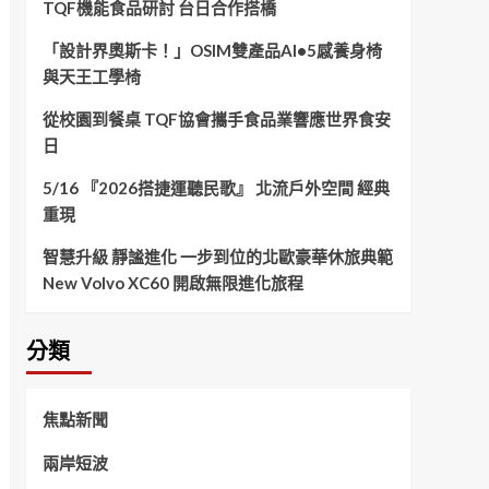
TQF機能食品研討 台日合作搭橋
「設計界奧斯卡！」OSIM雙產品AI•5感養身椅
與天王工學椅
從校園到餐桌 TQF協會攜手食品業響應世界食安
日
5/16 『2026搭捷運聽民歌』 北流戶外空間 經典
重現
智慧升級 靜謐進化 一步到位的北歐豪華休旅典範
New Volvo XC60 開啟無限進化旅程
分類
焦點新聞
兩岸短波