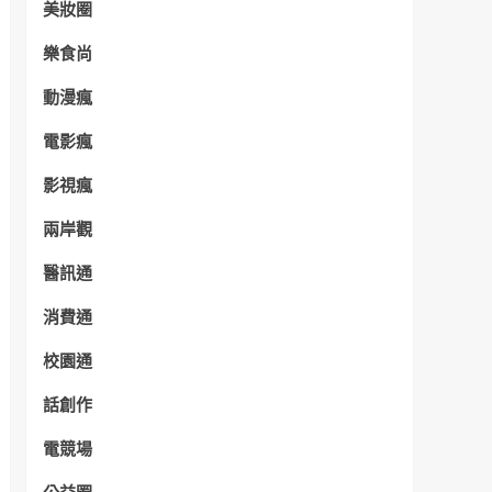
美妝圈
樂食尚
動漫瘋
電影瘋
影視瘋
兩岸觀
醫訊通
消費通
校園通
話創作
電競場