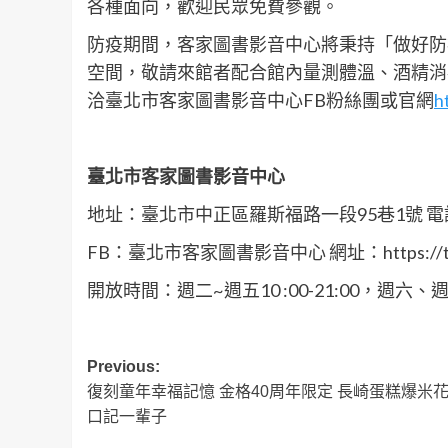
各種面向，歡迎民眾免費參觀。
防疫期間，客家圖書影音中心將秉持「做好防疫
空間，敬請來館者配合館內量測體溫、酒精消
洽臺北市客家圖書影音中心FB粉絲團或官網
h
臺北市客家圖書影音中心
地址：臺北市中正區羅斯福路一段95巷1號 電話：0
FB：臺北市客家圖書影音中心 網址：https://tphak
開放時間：週二~週五10 :00-21:00，週六、週
Post
Previous:
復刻童年幸福記憶 金格40周年限定 長崎蛋糕爆米花
navigation
口記一輩子