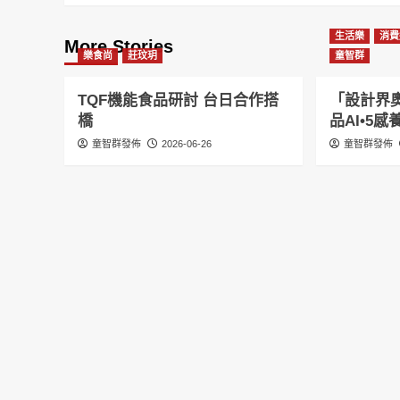
生活樂
消費
More Stories
樂食尚
莊玟玥
童智群
TQF機能食品研討 台日合作搭
「設計界奧
橋
品AI•5
童智群發佈
2026-06-26
童智群發佈