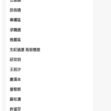
公益圈
民俗通
專欄區
求職通
推薦區
生紅過夏 馬祖慢旅
莊玟玥
王若汐
嚴漢本
童智群
蘇松濤
許淑芬