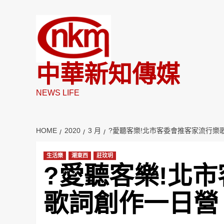
Skip
to
content
中華新知傳媒
NEWS LIFE
HOME
2020
3 月
?愛聽客樂!北市客委會推客家流行樂
生活樂
潮東西
莊玟玥
?愛聽客樂!北
歌詞創作一日營