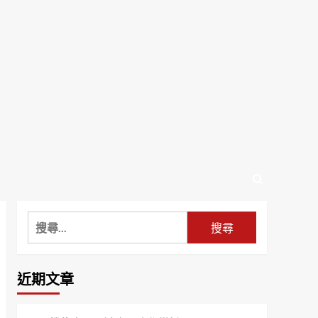
搜
尋
關
鍵
近期文章
字: