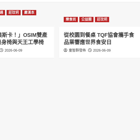
通
莊玟玥
嚴漢本
樂食尚
公益圈
莊玟玥
斯卡！」OSIM雙產
從校園到餐桌 TQF協會攜手食
感養身椅與天王工學椅
品業響應世界食安日
2026-06-09
童智群發佈
2026-06-09