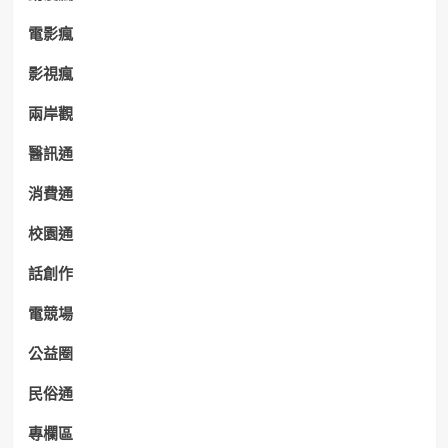
電影瘋
影視瘋
兩岸觀
醫訊通
消費通
校園通
話創作
電競場
公益圈
民俗通
專欄區