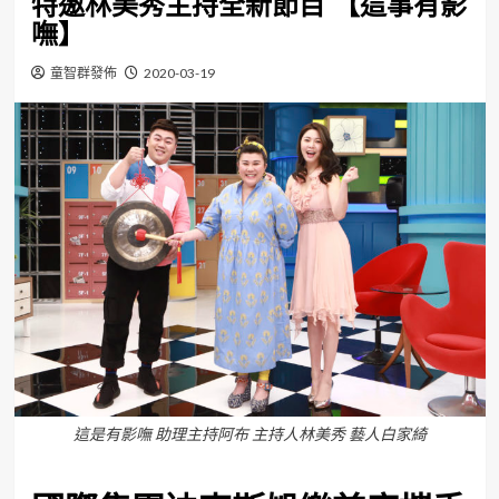
特邀林美秀主持全新節目 【這事有影
嘸】
童智群發佈
2020-03-19
這是有影嘸 助理主持阿布 主持人林美秀 藝人白家綺