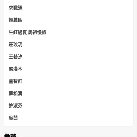
求職通
推薦區
生紅過夏 馬祖慢旅
莊玟玥
王若汐
嚴漢本
童智群
蘇松濤
許淑芬
吳茜
彙整