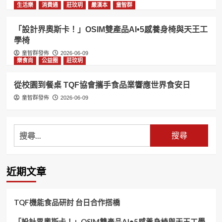
生活樂
消費通
莊玟玥
嚴漢本
童智群
「設計界奧斯卡！」OSIM雙產品AI•5感養身椅與天王工
學椅
童智群發佈
2026-06-09
樂食尚
公益圈
莊玟玥
從校園到餐桌 TQF協會攜手食品業響應世界食安日
童智群發佈
2026-06-09
搜
尋
關
鍵
近期文章
字:
TQF機能食品研討 台日合作搭橋
「設計界奧斯卡！」OSIM雙產品AI•5感養身椅與天王工學