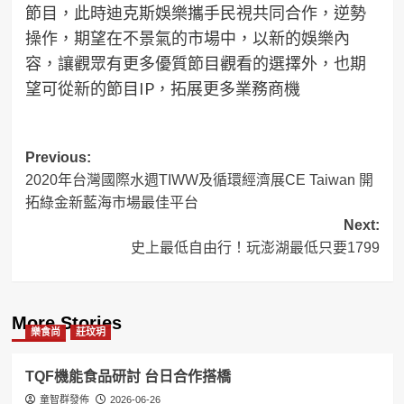
節目，此時迪克斯娛樂攜手民視共同合作，逆勢
操作，期望在不景氣的市場中，以新的娛樂內
容，讓觀眾有更多優質節目觀看的選擇外，也期
望可從新的節目IP，拓展更多業務商機
Post
Previous:
2020年台灣國際水週TIWW及循環經濟展CE Taiwan 開
navigation
拓綠金新藍海市場最佳平台
Next:
史上最低自由行！玩澎湖最低只要1799
More Stories
樂食尚
莊玟玥
TQF機能食品研討 台日合作搭橋
童智群發佈
2026-06-26