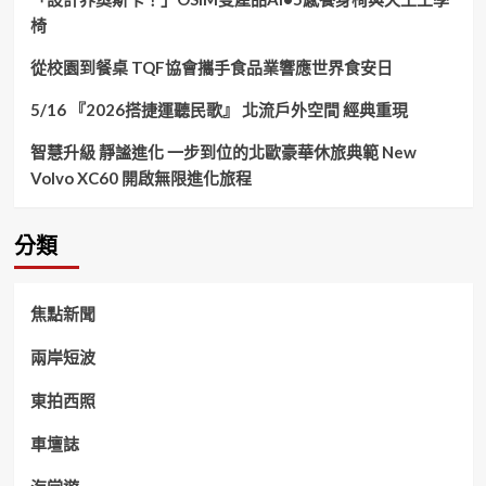
椅
從校園到餐桌 TQF協會攜手食品業響應世界食安日
5/16 『2026搭捷運聽民歌』 北流戶外空間 經典重現
智慧升級 靜謐進化 一步到位的北歐豪華休旅典範 New
Volvo XC60 開啟無限進化旅程
分類
焦點新聞
兩岸短波
東拍西照
車壇誌