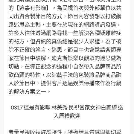
的【這事有影嘸】，為民視首次與外部單位以共
同出資合製節目的方式，節目內容發想以打破網
路迷思為主軸，主要在於現在的網路資訊發達，
許多人往往透過網路尋找一些解決各種疑難雜症
的祕方，但資訊的真偽總是很少人求證，為了破
除不正確的謠言、迷思，節目中也會邀請各類專
家在節目中破解，迪克斯娛樂以觀眾的迷思做為
切點，在導正觀念的過程中自然帶入品牌商品所
欲凸顯的特性，以綜藝手法的包裝將品牌商品融
入於節目中，提供客戶透過娛樂傳播來作為行銷
的解決方案之一。
0317 這是有影嘸 林美秀 民視當家女神白家綺 送
入厝禮歡迎
考量民視收視族群特性，特邀請具質感與親切感