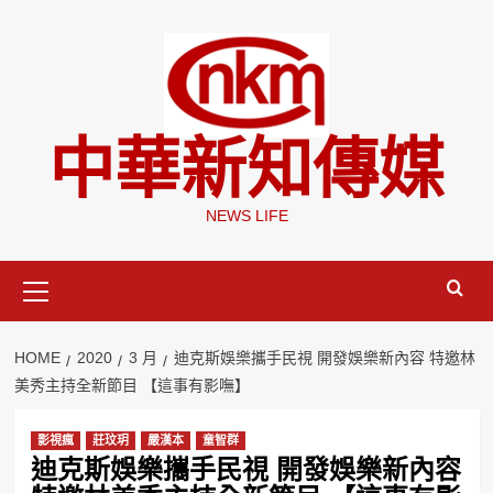
Skip
to
content
中華新知傳媒
NEWS LIFE
Primary
Menu
HOME
2020
3 月
迪克斯娛樂攜手民視 開發娛樂新內容 特邀林
美秀主持全新節目 【這事有影嘸】
影視瘋
莊玟玥
嚴漢本
童智群
迪克斯娛樂攜手民視 開發娛樂新內容