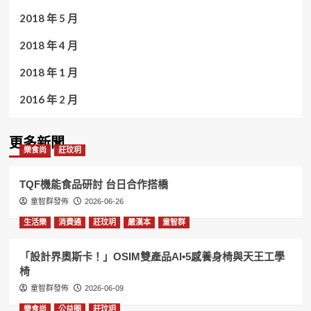
2018 年 5 月
2018 年 4 月
2018 年 1 月
2016 年 2 月
更多新聞
樂食尚
莊玟玥
TQF機能食品研討 台日合作搭橋
童智群發佈
2026-06-26
生活樂
消費通
莊玟玥
嚴漢本
童智群
「設計界奧斯卡！」OSIM雙產品AI•5感養身椅與天王工學
椅
童智群發佈
2026-06-09
樂食尚
公益圈
莊玟玥