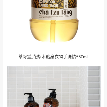
茶籽堂_花梨木貼身衣物手洗精550mL