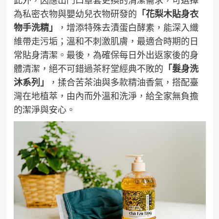
此外，因應出門口罩套更換的清潔需求，可選擇
為私密衣物與嬰幼兒衣物研發的
「花梨木貼身衣
物手洗精」
，增添特殊去漬蛋白酵素，能深入纖
維帶走污垢；溫和不刺激肌膚，最適合時期的日
常貼身清潔。最後，為確保每日外出返家後的身
體清潔，絕不可錯過茶籽堂經典不敗的
「
髮身洗
沐系列
」
，揉合苦茶油與多款精油香氣，搭配臺
灣在地植萃，由內而外溫和洗淨，給全家無負擔
的潔淨與安心。