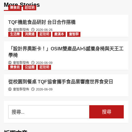
More Stories
樂食尚
莊玟玥
TQF機能食品研討 台日合作搭橋
童智群發佈
2026-06-26
生活樂
消費通
莊玟玥
嚴漢本
童智群
「設計界奧斯卡！」OSIM雙產品AI•5感養身椅與天王工
學椅
童智群發佈
2026-06-09
樂食尚
公益圈
莊玟玥
從校園到餐桌 TQF協會攜手食品業響應世界食安日
童智群發佈
2026-06-09
搜
尋
關
鍵