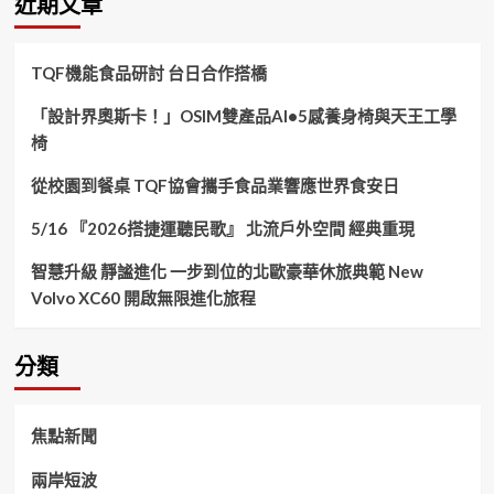
近期文章
字:
TQF機能食品研討 台日合作搭橋
「設計界奧斯卡！」OSIM雙產品AI•5感養身椅與天王工學
椅
從校園到餐桌 TQF協會攜手食品業響應世界食安日
5/16 『2026搭捷運聽民歌』 北流戶外空間 經典重現
智慧升級 靜謐進化 一步到位的北歐豪華休旅典範 New
Volvo XC60 開啟無限進化旅程
分類
焦點新聞
兩岸短波