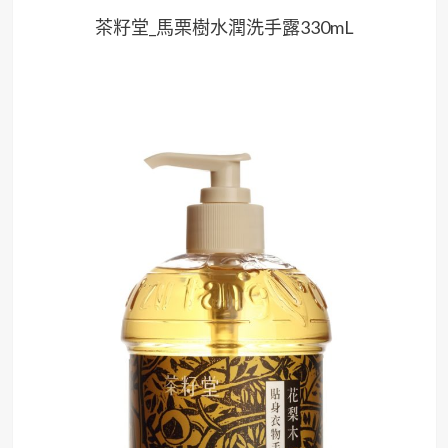
茶籽堂_馬栗樹水潤洗手露330mL