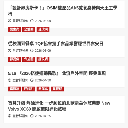
「設計界奧斯卡！」OSIM雙產品AI•5感養身椅與天王工學
椅
童智群發佈
2026-06-09
樂食尚
公益圈
莊玟玥
從校園到餐桌 TQF協會攜手食品業響應世界食安日
童智群發佈
2026-06-09
影視瘋
公益圈
莊玟玥
5/16 『2026搭捷運聽民歌』 北流戶外空間 經典重現
童智群發佈
2026-04-30
車壇誌
莊玟玥
嚴漢本
童智群
智慧升級 靜謐進化 一步到位的北歐豪華休旅典範 New
Volvo XC60 開啟無限進化旅程
童智群發佈
2026-04-25