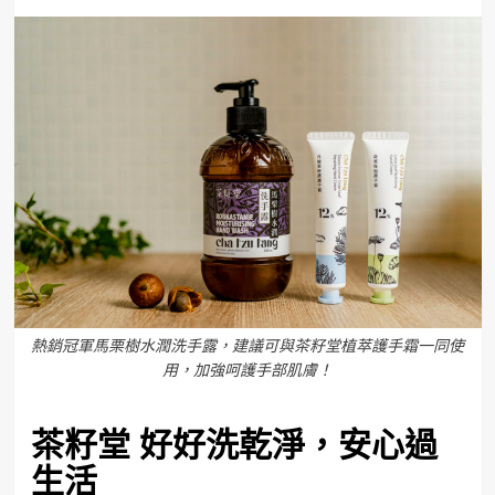
熱銷冠軍馬栗樹水潤洗手露，建議可與茶籽堂植萃護手霜一同使
用，加強呵護手部肌膚！
茶籽堂 好好洗乾淨
，
安心過
生活