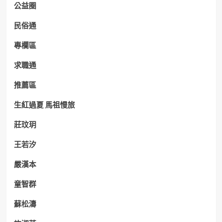
公益圈
民俗通
專欄區
求職通
推薦區
生紅過夏 馬祖慢旅
莊玟玥
王若汐
嚴漢本
童智群
蘇松濤