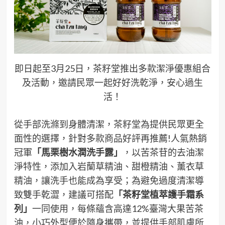
即日起至3月25日，茶籽堂推出多款潔淨優惠組合
及活動，邀請民眾一起好好洗乾淨，安心過生
活！
從手部洗滌到身體清潔，茶籽堂為提供民眾更全
面性的選擇，針對多款商品好評再推薦!人氣熱銷
冠軍
「馬栗樹水潤洗手露
」
，以苦茶苷的去油潔
淨特性，添加入岩蘭草精油、甜橙精油、薰衣草
精油，讓洗手也能成為享受；為避免過度清潔導
致雙手乾澀，建議可搭配
「茶籽堂植萃護手霜系
列
」
一同使用，每條蘊含高達12%臺灣大果苦茶
油，小巧外型便於隨身攜帶，並提供手部肌膚所