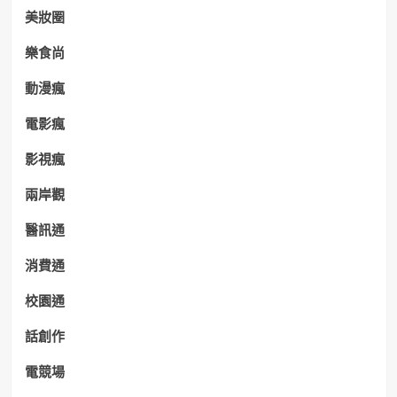
美妝圈
樂食尚
動漫瘋
電影瘋
影視瘋
兩岸觀
醫訊通
消費通
校園通
話創作
電競場