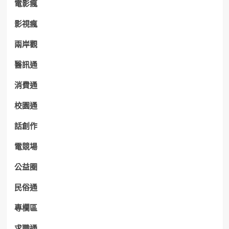
電影瘋
影視瘋
兩岸觀
醫訊通
消費通
校園通
話創作
電競場
公益圈
民俗通
專欄區
求職通