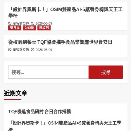
「設計界奧斯卡！」OSIM雙產品AI•5感養身椅與天王工
學椅
童智群發佈
2026-06-09
樂食尚
公益圈
莊玟玥
從校園到餐桌 TQF協會攜手食品業響應世界食安日
童智群發佈
2026-06-09
搜
尋
關
鍵
近期文章
字:
TQF機能食品研討 台日合作搭橋
「設計界奧斯卡！」OSIM雙產品AI•5感養身椅與天王工學
椅