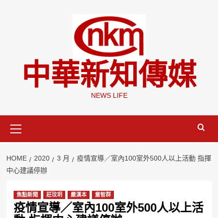
Skip
to
content
中華新知傳媒
NEWS LIFE
Primary
Menu
HOME
2020
3 月
疫情宣導／室內100室外500人以上活動 指揮
中心建議停辦
焦點新聞
莊玟玥
嚴漢本
童智群
疫情宣導／室內100室外500人以上活