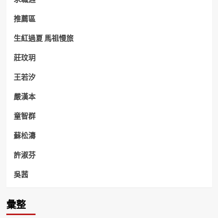
推薦區
生紅過夏 馬祖慢旅
莊玟玥
王若汐
嚴漢本
童智群
蘇松濤
許淑芬
吳茜
彙整