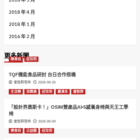
2018 年 4 月
2018 年 1 月
2016 年 2 月
更多新聞
樂食尚
莊玟玥
TQF機能食品研討 台日合作搭橋
童智群發佈
2026-06-26
生活樂
消費通
莊玟玥
嚴漢本
童智群
「設計界奧斯卡！」OSIM雙產品AI•5感養身椅與天王工學
椅
童智群發佈
2026-06-09
樂食尚
公益圈
莊玟玥