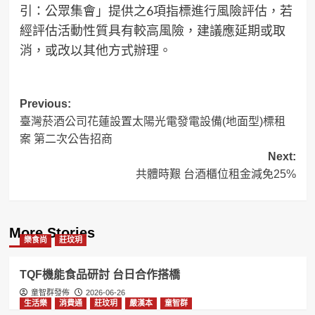
引：公眾集會」提供之6項指標進行風險評估，若
經評估活動性質具有較高風險，建議應延期或取
消，或改以其他方式辦理。
Post
Previous:
臺灣菸酒公司花蓮設置太陽光電發電設備(地面型)標租
navigation
案 第二次公告招商
Next:
共體時艱 台酒櫃位租金減免25%
More Stories
樂食尚
莊玟玥
TQF機能食品研討 台日合作搭橋
童智群發佈
2026-06-26
生活樂
消費通
莊玟玥
嚴漢本
童智群