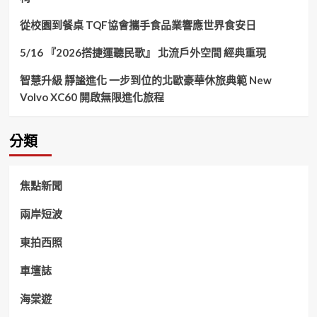
從校園到餐桌 TQF協會攜手食品業響應世界食安日
5/16 『2026搭捷運聽民歌』 北流戶外空間 經典重現
智慧升級 靜謐進化 一步到位的北歐豪華休旅典範 New
Volvo XC60 開啟無限進化旅程
分類
焦點新聞
兩岸短波
東拍西照
車壇誌
海棠遊