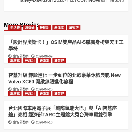
Harley-Davidson 2020年式TOURING新車售價公布
More Stories
生活樂
消費通
莊玟玥
嚴漢本
童智群
「設計界奧斯卡！」OSIM雙產品AI•5感養身椅與天王工
學椅
童智群發佈
2026-06-09
車壇誌
莊玟玥
嚴漢本
童智群
智慧升級 靜謐進化 一步到位的北歐豪華休旅典範 New
Volvo XC60 開啟無限進化旅程
童智群發佈
2026-04-25
車壇誌
莊玟玥
嚴漢本
童智群
台北國際車用電子展「城際氫能大巴」與「AI智慧座
艙」亮相 經濟部TARC主題館大秀台灣車電雙引擎
童智群發佈
2026-04-16