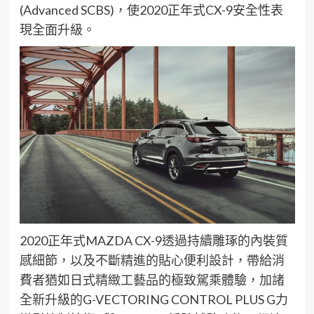
(
A
dvanced
SCBS
)
，使
2020
正年式
CX-9
安全性表
現全面升級。
2020
正
年式
MAZDA CX-9
透過
持續雕琢
的內裝
質
感
細節
，以及
不斷精進
的貼心便利設計
，帶給消
費者猶如日式精緻工藝品的
極致駕乘
體驗，加諸
全新升級的
G-VECTORING CONTROL PLUS G
力