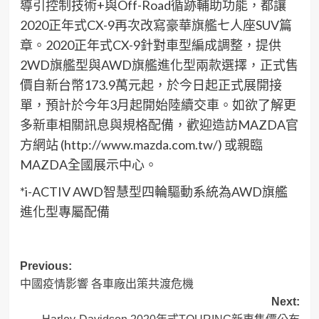
導引控制技術
+
與
Off-
R
oad
循跡輔助
功能
，都讓
2020
正
年式
CX-9
再次改寫豪華旗艦七人座
SUV
篇
章。
2020
正
年式
CX-9
針對車型
編成調整，提供
2WD
旗艦型
與
AWD
旗艦進化型兩款選擇，
正式售
價自新台幣
173.
9
萬元起，於今日起正式展開接
單，預計於今年
3
月起開始陸續交車。
如
欲了解
更
多
新車相關訊息與規格配備，歡迎造訪
MAZDA
官
方網站
(http://www.mazda.com.tw/)
或親臨
MAZDA
全國
展示中心。
*
i-ACTIV AWD
智慧型四輪驅動系統
為
AWD
旗艦
進化型專屬配備
Post
Previous:
中國疫情影響 各車廠出策共渡危機
navigation
Next: