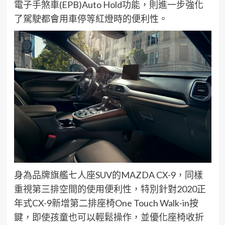
電子手煞車
(EPB)
Auto Hold
功能
，
則進一步
強化
了
駕駛都會用車停等紅燈時的便利性
。
身為
品牌
旗艦七人座
SUV
的
MAZDA
CX-9
，
同樣
重視
第三排
空間
的
使用
便利性，
特別針對
2
020
正
年
式
CX-9
新增
第二排
座椅
One Touch Walk-
i
n
按
鍵
，
即
使孩童也
可以
輕鬆操作，
並
優化座椅
收折