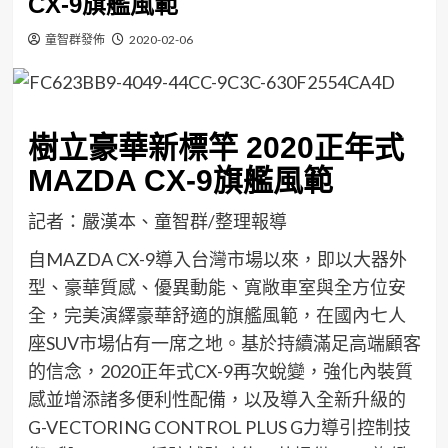
CX-9旗艦風範
童智群發佈
2020-02-06
樹立豪華新標竿
20
20
正
年式
MAZDA
C
X-
9
旗艦風範
記者：嚴漢本、童智群/整理報導
自
MAZDA CX-9
導入
台灣市場以來
，
即以
大器外
型
、
豪華
質感
、
優異動能、
寬敞
車室
與全方位安
全
，
完美演繹
豪華舒適的旗艦風範
，
在
國內
七人
座
SUV
市場
佔有
一席之地。
基
於
持續
滿足高端
顧客
的信念
，
2020
正
年式
CX-
9
再次蛻變，強化內裝
質
感
並
增添諸多便
利
性
配備
，
以及導入
全新升級的
G-VECTORING CONTROL PLUS G
力導引控制技