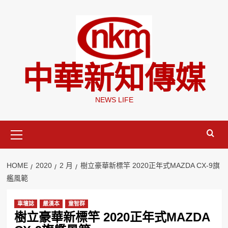
Skip
to
content
中華新知傳媒
NEWS LIFE
Primary
Menu
HOME
2020
2 月
樹立豪華新標竿 2020正年式MAZDA CX-9旗
艦風範
車壇誌
嚴漢本
童智群
樹立豪華新標竿 2020正年式MAZDA