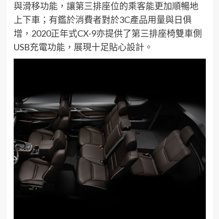
與
滑移功能
，讓第三排座位的乘客
能
更加順暢地
上
下
車
；有鑑於
消費者
對於
3C
產品用量與日俱
增
，
2
020
正年
式
CX
-9
亦
提供
了
第三排座椅
雙車側
USB
充電功能
，
展現十足
貼心設計。