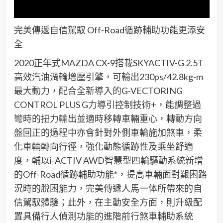
完美傳遞自信
駕馭
Off-Road
循跡輔助
功能
更添安
全
2020
正
年式
MAZDA CX-9
搭載
SKYACTIV-G 2.5T
高效汽油渦輪增壓引擎，可輸出
230ps/42.8kg-m
最大動力，配合全新導入的
G-VECTORING
CONTROL PLUS G
力導引控制技術
+
，能調整過
彎時的扭力輸出並適時移轉車輛重心，轉動方向
盤回正的過程中亦會針對外側車輪施加煞車，柔
化車輛轉向行徑，強化動態循跡性及乘坐舒適
度，輔以
i-ACTIV AWD
智慧型四輪驅動系統
新增
的
Off-
R
oad
循跡輔助
功能
*
，
提高車輛面對艱困路
況時的脫困能力，
完美傳遞
人馬一体
所帶來的自
信
駕馭
體驗；此外，
在主動安全方面，則升級配
置具備行人偵測功能的進階前行煞車輔助系統