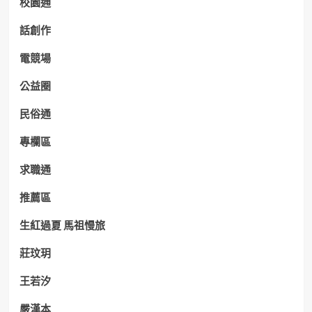
校園通
話創作
電競場
公益圈
民俗通
專欄區
求職通
推薦區
生紅過夏 馬祖慢旅
莊玟玥
王若汐
嚴漢本