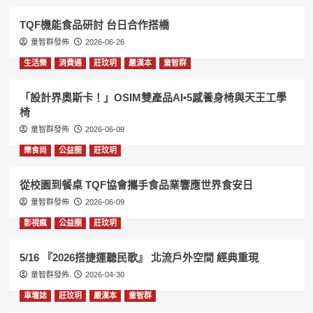
TQF機能食品研討 台日合作搭橋
童智群發佈
2026-06-26
生活樂
消費通
莊玟玥
嚴漢本
童智群
「設計界奧斯卡！」OSIM雙產品AI•5感養身椅與天王工學
椅
童智群發佈
2026-06-09
樂食尚
公益圈
莊玟玥
從校園到餐桌 TQF協會攜手食品業響應世界食安日
童智群發佈
2026-06-09
影視瘋
公益圈
莊玟玥
5/16 『2026搭捷運聽民歌』 北流戶外空間 經典重現
童智群發佈
2026-04-30
車壇誌
莊玟玥
嚴漢本
童智群