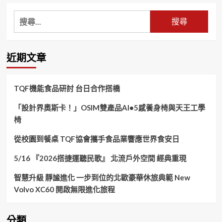
搜
尋
關
鍵
近期文章
字:
TQF機能食品研討 台日合作搭橋
「設計界奧斯卡！」OSIM雙產品AI•5感養身椅與天王工學
椅
從校園到餐桌 TQF協會攜手食品業響應世界食安日
5/16 『2026搭捷運聽民歌』 北流戶外空間 經典重現
智慧升級 靜謐進化 一步到位的北歐豪華休旅典範 New
Volvo XC60 開啟無限進化旅程
分類