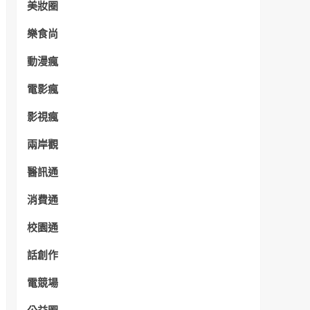
美妝圈
樂食尚
動漫瘋
電影瘋
影視瘋
兩岸觀
醫訊通
消費通
校園通
話創作
電競場