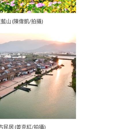
藍山 (陳偉凱/拍攝)
民居 (姜克紅/拍攝)