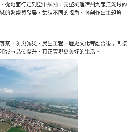
，從
地面行走到空中航拍，完整梳理漳州九龍江流域的
域的繁榮與發展，
集結不同的視角、將
創作
出
主題鮮
專案、防災減災、民生工程、歷史文化等融合
後
；
間接
和城市品位提升
，
真正實現更美好的生活。