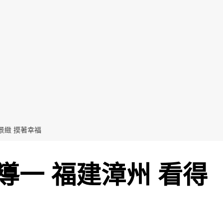
景緻 摸著幸福
導一 福建漳州 看得