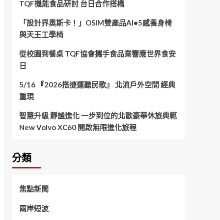
TQF機能食品研討 台日合作搭橋
「設計界奧斯卡！」OSIM雙產品AI•5感養身椅
與天王工學椅
從校園到餐桌 TQF協會攜手食品業響應世界食安
日
5/16 『2026搭捷運聽民歌』 北流戶外空間 經典
重現
智慧升級 靜謐進化 一步到位的北歐豪華休旅典範
New Volvo XC60 開啟無限進化旅程
分類
焦點新聞
兩岸短波