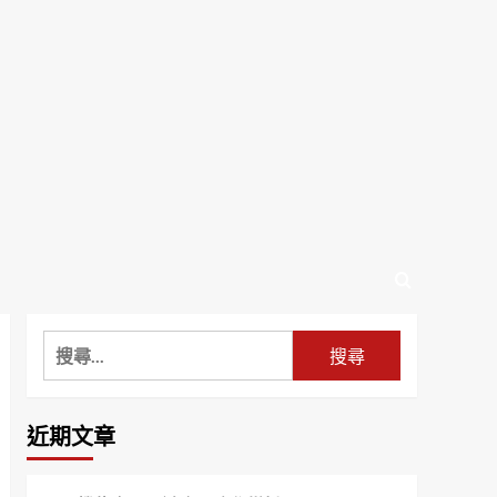
搜
尋
關
鍵
近期文章
字: