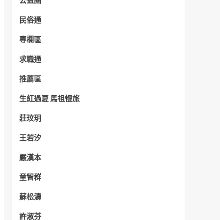
公益圈
民俗通
專欄區
求職通
推薦區
生紅過夏 馬祖慢旅
莊玟玥
王若汐
嚴漢本
童智群
蘇松濤
許淑芬