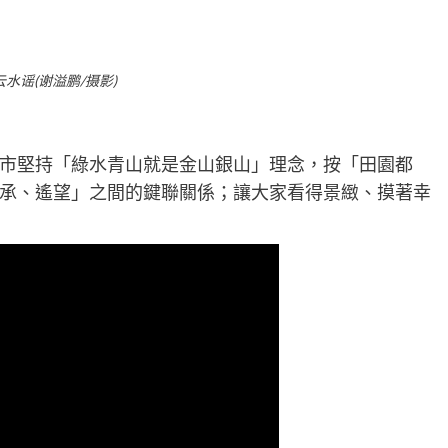
水谣(谢溢鹏/摄影)
市堅持「綠水青山就是金山銀山」理念，按「田園都
承、遙望」之間的鍵聯關係；讓大家看得景緻、摸著幸