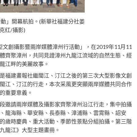
動」開幕航拍。(新華社福建分社姜
克红/攝影)
型文創攝影暨兩岸媒體漳州行活動
」，在
2019年11月11
體齊聚漳州，共同見證漳州九龍江流域的自然生態、經
龍江
畔的美麗
故事。
是福建畫報社繼閩江、汀江之後的第三次大型影像文創
閩江、汀江的行走，本次采風更突顯兩岸媒體共同合作
的重要意義。
段邀請兩岸媒體及攝影家
齊聚漳州
沿江行走，集中拍攝
、龍海縣、華安縣、長泰縣、漳浦縣、雲霄縣、詔安
的歲時慶典、重大活動、季節性景點分組拍攝。第三階
九龍江》大型主題畫冊。