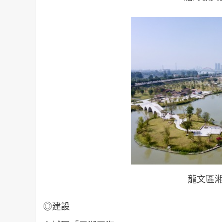
龍文區湘
◎
建設