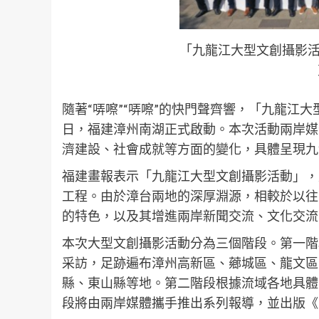
「九龍江大型文創攝影活
隨著“哢嚓”“哢嚓”的快門聲齊響，
「
九龍江大
日
，
福建漳州南湖正式啟動。本次活動兩岸媒
濟建設、社會成就等方面的變化，
具體呈現
九
福建畫報
表示「
九龍江大型文創攝影活動
」，
工程。由於漳台兩地的深厚淵源，相較於以往
的特色，以及其增進兩岸新聞交流、文化交流
本次大型文創攝影活動分為三個階段。第一階
采訪，足跡遍布漳州高新區、薌城區、龍文區
縣、東山縣等地。第二階段根據流域各地具體
段將由兩岸媒體攜手推出系列報
導
，並出版《