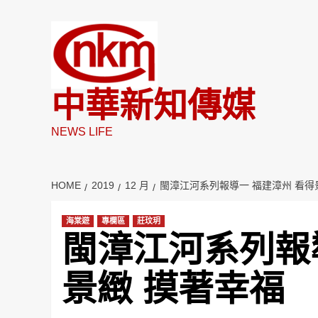
Skip
to
content
中華新知傳媒
NEWS LIFE
HOME
2019
12 月
閩漳江河系列報導一 福建漳州 看得
海棠遊
專欄區
莊玟玥
閩漳江河系列報
景緻 摸著幸福