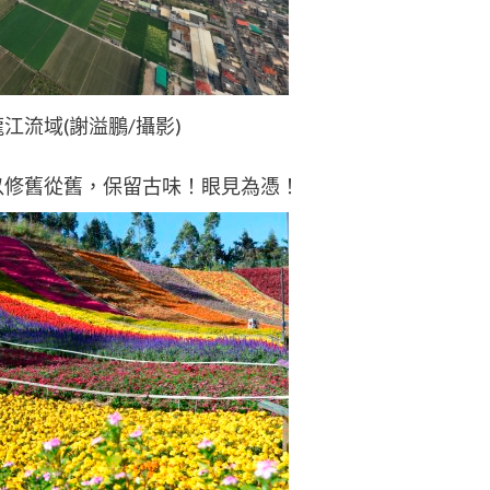
江流域(謝溢鵬/攝影)
以修舊從舊，保留古味！眼見為憑！