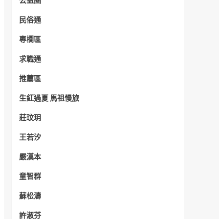
公益圈
民俗通
專欄區
求職通
推薦區
生紅過夏 馬祖慢旅
莊玟玥
王若汐
嚴漢本
童智群
蘇松濤
許淑芬