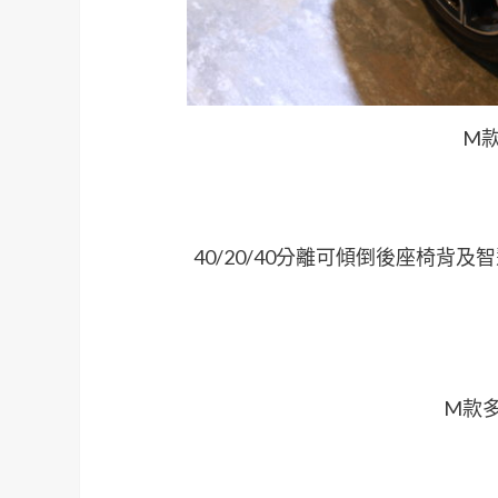
M款
40/20/40分離可傾倒後座椅背及智
M款