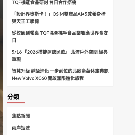
TQF機能食品研討 台日合作搭橋
「設計界奧斯卡！」OSIM雙產品AI•5感養身椅
與天王工學椅
從校園到餐桌 TQF協會攜手食品業響應世界食安
日
5/16 『2026搭捷運聽民歌』 北流戶外空間 經典
重現
智慧升級 靜謐進化 一步到位的北歐豪華休旅典範
New Volvo XC60 開啟無限進化旅程
分類
焦點新聞
兩岸短波