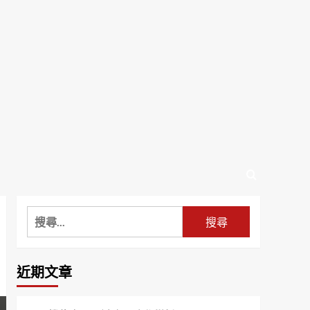
搜
尋
關
鍵
近期文章
字: