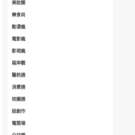
美妝圈
樂食尚
動漫瘋
電影瘋
影視瘋
兩岸觀
醫訊通
消費通
校園通
話創作
電競場