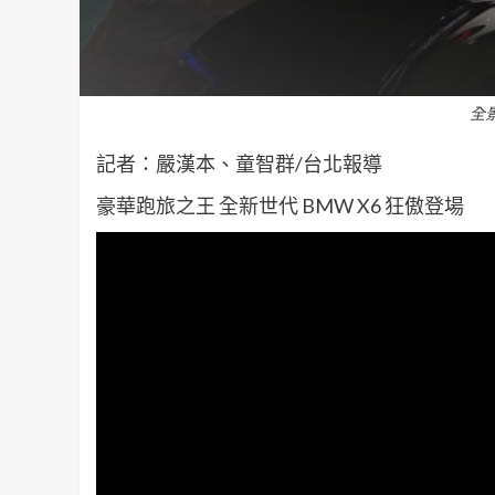
全
記者：嚴漢本、童智群/台北報導
豪華跑旅之王 全新世代 BMW X6 狂傲登場