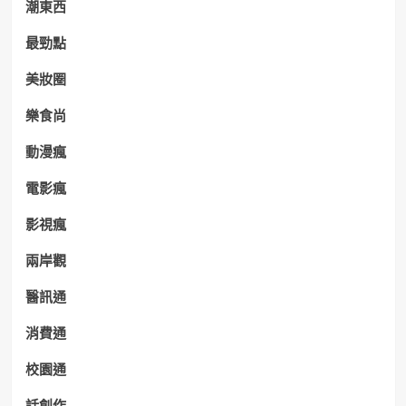
潮東西
最勁點
美妝圈
樂食尚
動漫瘋
電影瘋
影視瘋
兩岸觀
醫訊通
消費通
校園通
話創作