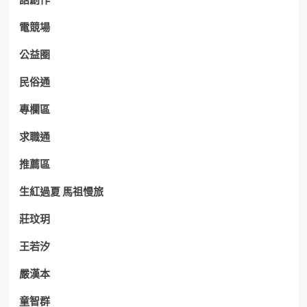
電競場
公益圈
民俗通
專欄區
求職通
推薦區
生紅過夏 馬祖慢旅
莊玟玥
王若汐
嚴漢本
童智群