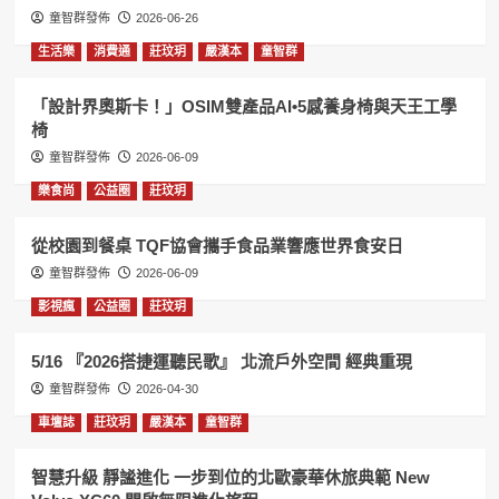
童智群發佈
2026-06-26
生活樂
消費通
莊玟玥
嚴漢本
童智群
「設計界奧斯卡！」OSIM雙產品AI•5感養身椅與天王工學
椅
童智群發佈
2026-06-09
樂食尚
公益圈
莊玟玥
從校園到餐桌 TQF協會攜手食品業響應世界食安日
童智群發佈
2026-06-09
影視瘋
公益圈
莊玟玥
5/16 『2026搭捷運聽民歌』 北流戶外空間 經典重現
童智群發佈
2026-04-30
車壇誌
莊玟玥
嚴漢本
童智群
智慧升級 靜謐進化 一步到位的北歐豪華休旅典範 New