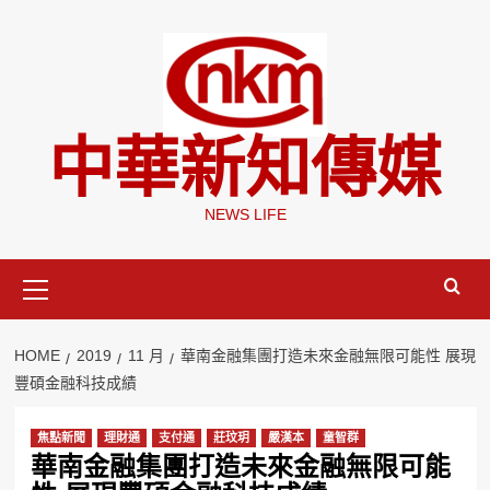
Skip
to
content
中華新知傳媒
NEWS LIFE
Primary
Menu
HOME
2019
11 月
華南金融集團打造未來金融無限可能性 展現
豐碩金融科技成績
焦點新聞
理財通
支付通
莊玟玥
嚴漢本
童智群
華南金融集團打造未來金融無限可能