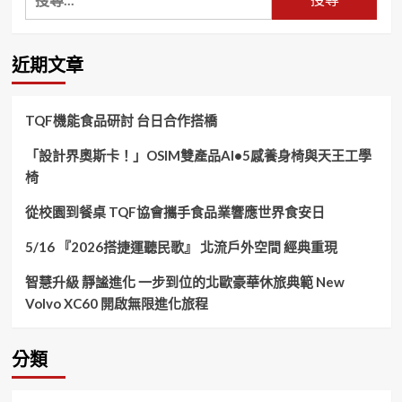
尋
關
鍵
近期文章
字:
TQF機能食品研討 台日合作搭橋
「設計界奧斯卡！」OSIM雙產品AI•5感養身椅與天王工學
椅
從校園到餐桌 TQF協會攜手食品業響應世界食安日
5/16 『2026搭捷運聽民歌』 北流戶外空間 經典重現
智慧升級 靜謐進化 一步到位的北歐豪華休旅典範 New
Volvo XC60 開啟無限進化旅程
分類