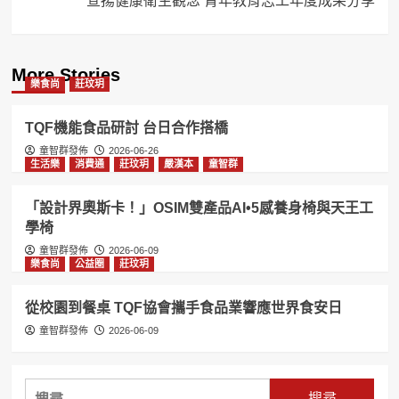
宣揚健康衛生觀念 青年教育志工年度成果分享
More Stories
樂食尚
莊玟玥
TQF機能食品研討 台日合作搭橋
童智群發佈
2026-06-26
生活樂
消費通
莊玟玥
嚴漢本
童智群
「設計界奧斯卡！」OSIM雙產品AI•5感養身椅與天王工
學椅
童智群發佈
2026-06-09
樂食尚
公益圈
莊玟玥
從校園到餐桌 TQF協會攜手食品業響應世界食安日
童智群發佈
2026-06-09
搜