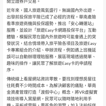
開立證券戶交易。
近年來，國人旅遊風氣盛行，無論國內外出遊，
出發前投保旅平險已成了必經的流程。華南產險
看準旅遊商機與投保趨勢，推出「安心轉運站」
服務，並設計「旅遊Easy卡網路投保平台」互動
體驗，模擬民眾在國內外旅遊時可能會遇上的突
發狀況，結合情境帶入旅平險各項目及旅遊Easy
卡專案組合的介紹、申辦流程，例如遇上班機延
誤可以自動辦理理賠服務，展區現場透過簡單、
趣味的操作，讓民眾了解旅遊Easy卡的申請程
序。
傳統線上看屋網站資訊零散，要找到理想房屋往
往耗費不少時間成本。為解決顧客的痛點，華南
金資產管理打造「渡假中心」概念，將VR虛擬實
境技術導入賞屋網，民眾可以隨時隨地利用手
機、平板或電腦，零死角的瀏覽，加入法拍好伴