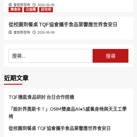
童智群發佈
2026-06-09
樂食尚
公益圈
莊玟玥
從校園到餐桌 TQF協會攜手食品業響應世界食安日
童智群發佈
2026-06-09
搜
尋
關
鍵
近期文章
字:
TQF機能食品研討 台日合作搭橋
「設計界奧斯卡！」OSIM雙產品AI•5感養身椅與天王工學
椅
從校園到餐桌 TQF協會攜手食品業響應世界食安日