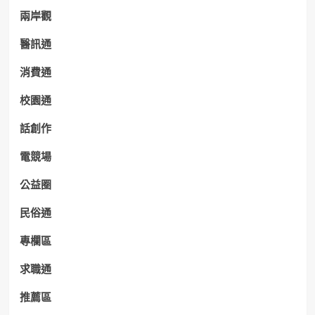
兩岸觀
醫訊通
消費通
校園通
話創作
電競場
公益圈
民俗通
專欄區
求職通
推薦區