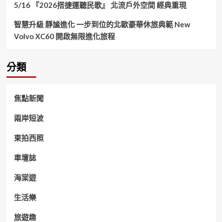
5/16 『2026搭捷運聽民歌』 北流戶外空間 經典重現
智慧升級 靜謐進化 一步到位的北歐豪華休旅典範 New
Volvo XC60 開啟無限進化旅程
分類
焦點新聞
兩岸短波
東拍西照
車壇誌
海棠遊
生活樂
旅遊趣