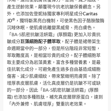
產生逆齡效果，顛覆現今抗老抗皺保養觀念。另
外，也添加佐登妮絲獨家專利明星成分
Caritas
®
JD
，獨特斷黑亮白機制，可使黑色因子酪胺酸酶
沉睡休眠，使肌膚逃離變黑威脅、亮白膚色。
「BA-5肌密抗皺活妍霜」(厚顏霜) 更加入珍貴抗
皺成分
巨藻細胞配子體萃取
，配子體是裙帶菜生
命週期當中的一部分，但是所佔階段非常短暫，
萃取難度高，是相當珍貴的成分。配子體細胞萃
取主要成分為岩藻黃素，富含多種營養素，是最
佳抗氧化成分，可避免產生過多自由基造成細胞
傷害、減少肌膚細紋，帶來緊緻明亮膚質。除了
增厚表皮層肌膚，活化真皮層仍是抗皺不可或缺
的一部分，因此「BA-5肌密抗皺活妍霜」(厚顏
霜) 也添加多種胜肽，補充真皮層膠原蛋白，達到
「內外兼修、肌膚增厚」雙重抗老效果。