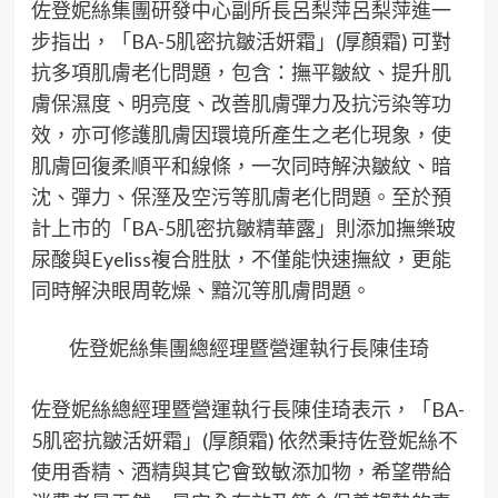
佐登妮絲集團研發中心副所長呂梨萍呂梨萍進一
步指出，「BA-5肌密抗皺活妍霜」(厚顏霜) 可對
抗多項肌膚老化問題，包含：撫平皺紋、提升肌
膚保濕度、明亮度、改善肌膚彈力及抗污染等功
效，亦可修護肌膚因環境所產生之老化現象，使
肌膚回復柔順平和線條，一次同時解決皺紋、暗
沈、彈力、保溼及空污等肌膚老化問題。至於預
計上市的「BA-5肌密抗皺精華露」則添加撫樂玻
尿酸與Eyeliss複合胜肽，不僅能快速撫紋，更能
同時解決眼周乾燥、黯沉等肌膚問題。
佐登妮絲集團總經理暨營運執行長陳佳琦
佐登妮絲總經理暨營運執行長陳佳琦表示，「BA-
5肌密抗皺活妍霜」(厚顏霜) 依然秉持佐登妮絲不
使用香精、酒精與其它會致敏添加物，希望帶給