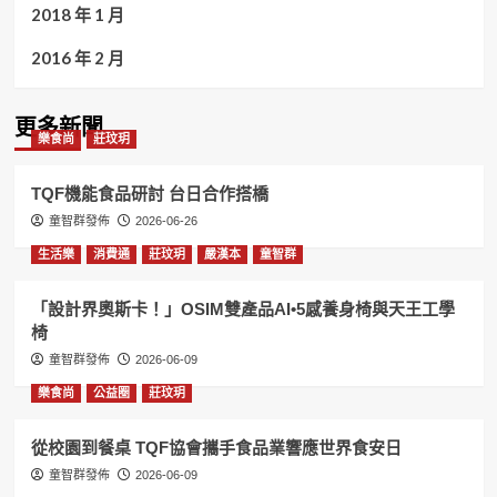
2018 年 1 月
2016 年 2 月
更多新聞
樂食尚
莊玟玥
TQF機能食品研討 台日合作搭橋
童智群發佈
2026-06-26
生活樂
消費通
莊玟玥
嚴漢本
童智群
「設計界奧斯卡！」OSIM雙產品AI•5感養身椅與天王工學
椅
童智群發佈
2026-06-09
樂食尚
公益圈
莊玟玥
從校園到餐桌 TQF協會攜手食品業響應世界食安日
童智群發佈
2026-06-09