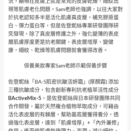
況，顯現在皮膚上就是常見的皮膚乾燥、細紋出
現等肌膚老化問題。Sam老師也強調，以往大家對
於抗老認知多半是活化肌膚真皮層，補充膠原蛋
白、彈力蛋白等，但是佐登妮絲專業研發團隊研
究發現，除了真皮層修護之外，強化變薄的表皮
層肌膚厚度更是抗老關鍵，表皮層增厚、變健
康，細紋、乾燥等肌膚問題就會獲得改善。
保養美妝專家Sam老師示範保養步驟
佐登妮絲「BA-5肌密抗皺活妍霜」(厚顏霜) 添加
三種抗皺成分，包含創新專利抗老植萃活性成分
BActiveMix-5
，是佐登妮絲與日本研發團隊共同
合作開發，屬於天然複合植物萃取成分，可藉由
活化表皮層的有棘層，幫助基底層獲得養分，透
過強化表皮層，達到「肌膚增厚」+「內外兼修」
作用，進而使肌膚恢復彈力、澎潤，減少細紋，