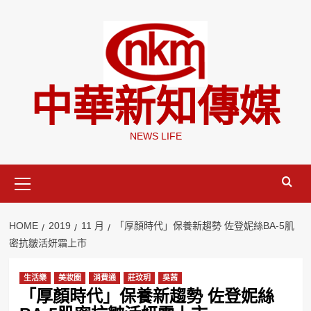
Skip
to
content
中華新知傳媒
NEWS LIFE
Primary
Menu
HOME
2019
11 月
「厚顏時代」保養新趨勢 佐登妮絲BA-5肌
密抗皺活妍霜上市
生活樂
美妝圈
消費通
莊玟玥
吳茜
「厚顏時代」保養新趨勢 佐登妮絲