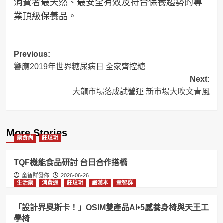
消費者最天然、最安全有效及符合保養趨勢的專
業頂級保養品。
Post
Previous:
響應2019年世界糖尿病日 全家齊控糖
navigation
Next:
大龍市場落成試營運 新市場大吹文青風
More Stories
樂食尚
莊玟玥
TQF機能食品研討 台日合作搭橋
童智群發佈
2026-06-26
生活樂
消費通
莊玟玥
嚴漢本
童智群
「設計界奧斯卡！」OSIM雙產品AI•5感養身椅與天王工
學椅