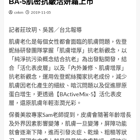
BA-5肌密抗皺活妍霜上市
cnkm
2019-11-05
記者莊玟玥、吳茜／台北報導
肌膚老化是每個女性都會面臨的肌膚問題，佐登
妮絲研發團隊掌握「肌膚增厚」抗老新觀念，以
「純淨抗污染概念結合抗老」為出發點開發，結
合「活化表皮層」以及「內外兼修、肌膚增厚」
抗老新觀念，運用佐登妮絲獨家抗老成份，減少
肌膚因老化產生的細紋、暗沉問題以及促進膠原
蛋白增生，更透過【BActiveMix-5】活化表皮
層，還原肌膚年輕澎潤光彩。
保養美妝專家Sam老師提到，皮膚會隨著年齡增長
及外界因素影響變薄，肌膚一旦變薄，屏障功能
就會逐漸下降，進而引發炎症、乾燥、粗糙等狀