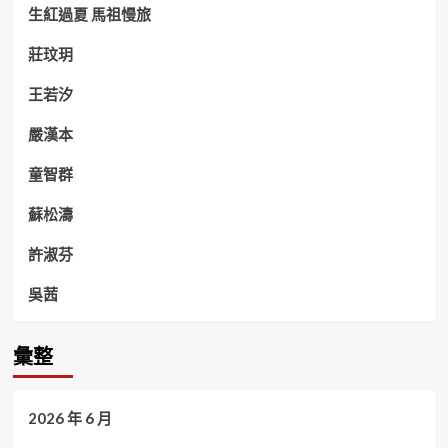
生紅過夏 馬祖慢旅
莊玟玥
王若汐
嚴漢本
童智群
蘇松濤
許淑芬
吳茜
彙整
2026 年 6 月