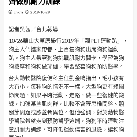
齊做肌耐力訓練
cnkm
2019-10-29
記者吳茜／台北報導
10/26華山大草原舉行2019年「飄PET運動趴」，
狗主人們攜家帶眷、上百隻狗狗出席狗狗運動
趴。狗主人帶著狗狗挑戰肌耐力關卡，學習為狗
狗按摩和狗狗做瑜伽，學習整套狗狗預防醫學。
台大動物醫院復健科主任劉金鳴指出，毛小孩有
大有小，每種狗的情況不一樣，大型狗更有髖關
節問題，如果平時活動、走路，做一些復健的鍛
練，加強某些肌肉群，比較不會罹患椎間盤、髖
關節問題或膝蓋骨異位。但他強調，對於動物醫
學醫院希望走到預防醫學這端，狗狗平時運動注
意肌耐力訓練，可降低運動傷害的風險，讓狗狗