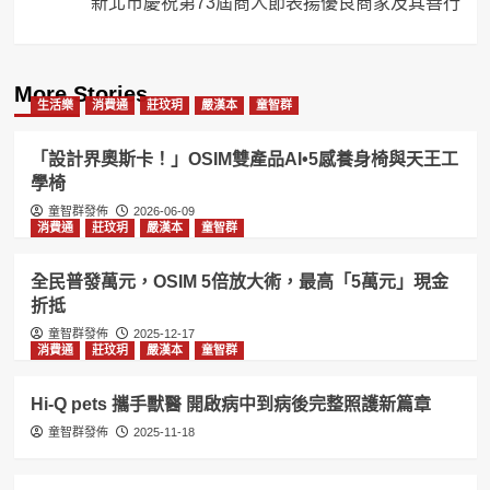
新北市慶祝第73屆商人節表揚優良商家及其善行
More Stories
生活樂
消費通
莊玟玥
嚴漢本
童智群
「設計界奧斯卡！」OSIM雙產品AI•5感養身椅與天王工
學椅
童智群發佈
2026-06-09
消費通
莊玟玥
嚴漢本
童智群
全民普發萬元，OSIM 5倍放大術，最高「5萬元」現金
折抵
童智群發佈
2025-12-17
消費通
莊玟玥
嚴漢本
童智群
Hi-Q pets 攜手獸醫 開啟病中到病後完整照護新篇章
童智群發佈
2025-11-18