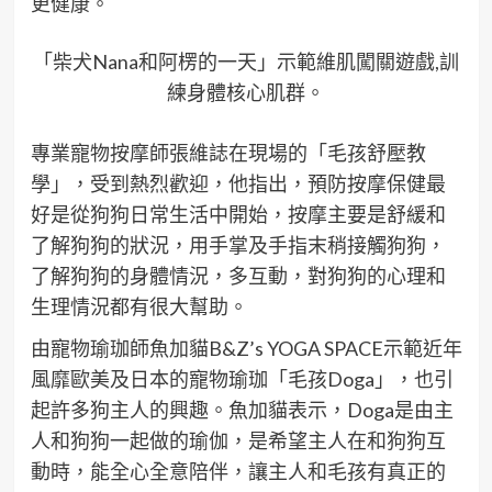
更健康。
「柴犬Nana和阿楞的一天」示範維肌闖關遊戲,訓
練身體核心肌群。
專業寵物按摩師張維誌在現場的「毛孩舒壓教
學」，受到熱烈歡迎，他指出，預防按摩保健最
好是從狗狗日常生活中開始，按摩主要是舒緩和
了解狗狗的狀況，用手掌及手指末稍接觸狗狗，
了解狗狗的身體情況，多互動，對狗狗的心理和
生理情況都有很大幫助。
由寵物瑜珈師魚加貓B&Z’s YOGA SPACE示範近年
風靡歐美及日本的寵物瑜珈「毛孩Doga」，也引
起許多狗主人的興趣。魚加貓表示，Doga是由主
人和狗狗一起做的瑜伽，是希望主人在和狗狗互
動時，能全心全意陪伴，讓主人和毛孩有真正的