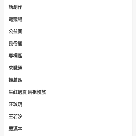
話創作
電競場
公益圈
民俗通
專欄區
求職通
推薦區
生紅過夏 馬祖慢旅
莊玟玥
王若汐
嚴漢本