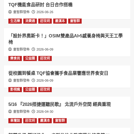
TQF機能食品研討 台日合作搭橋
童智群發佈
2026-06-26
生活樂
消費通
莊玟玥
嚴漢本
童智群
「設計界奧斯卡！」OSIM雙產品AI•5感養身椅與天王工學
椅
童智群發佈
2026-06-09
樂食尚
公益圈
莊玟玥
從校園到餐桌 TQF協會攜手食品業響應世界食安日
童智群發佈
2026-06-09
影視瘋
公益圈
莊玟玥
5/16 『2026搭捷運聽民歌』 北流戶外空間 經典重現
童智群發佈
2026-04-30
車壇誌
莊玟玥
嚴漢本
童智群