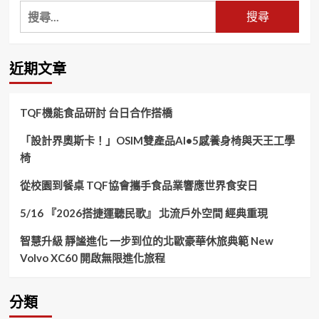
搜
尋
關
鍵
近期文章
字:
TQF機能食品研討 台日合作搭橋
「設計界奧斯卡！」OSIM雙產品AI•5感養身椅與天王工學
椅
從校園到餐桌 TQF協會攜手食品業響應世界食安日
5/16 『2026搭捷運聽民歌』 北流戶外空間 經典重現
智慧升級 靜謐進化 一步到位的北歐豪華休旅典範 New
Volvo XC60 開啟無限進化旅程
分類