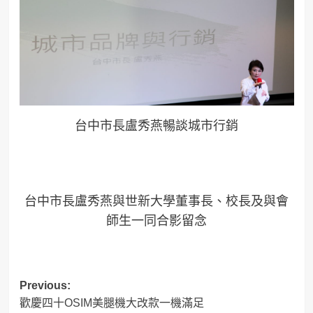
台中市長盧秀燕暢談城市行銷
台中市長盧秀燕與世新大學董事長、校長及與會
師生一同合影留念
Post
Previous:
歡慶四十OSIM美腿機大改款一機滿足
navigation