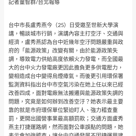
記者童智群/台北報導
台中市長盧秀燕今（25）日受邀至世新大學演
講，暢談城市行銷，演講內容主打空汙、交通與
經濟，盧秀燕認為台中近幾年空汙問題嚴重與政
府的「能源政策」改變有關，由於能源政策失
調，導致電力供給高度依賴火力發電，而全國最
大的台中火力發電廠更因此擔負更多供電壓力，
變相造成台中變得烏煙瘴氣。而後更引用環保署
監測資料指出台中市空氣污染在她上任以來已經
改善四成，面對電廠無法搬遷與能源政策失調的
問題，究竟是如何辦到改善空汙？她表示最主要
靠的就是市府環保單位緊迫盯人、強力稽查重
罰，更開出國營事業最高額罰款；交通方面盧秀
燕主打捷運路網，然而面對公車誤點的問題，她
表示會加強稽查，讓台中交通發展不因捷運興建