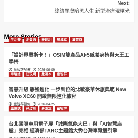
Next:
終結異膚暗黑人生 新型治療現曙光
More Stories
生活樂
消費通
莊玟玥
嚴漢本
童智群
「設計界奧斯卡！」OSIM雙產品AI•5感養身椅與天王工
學椅
童智群發佈
2026-06-09
車壇誌
莊玟玥
嚴漢本
童智群
智慧升級 靜謐進化 一步到位的北歐豪華休旅典範 New
Volvo XC60 開啟無限進化旅程
童智群發佈
2026-04-25
車壇誌
莊玟玥
嚴漢本
童智群
台北國際車用電子展「城際氫能大巴」與「AI智慧座
艙」亮相 經濟部TARC主題館大秀台灣車電雙引擎