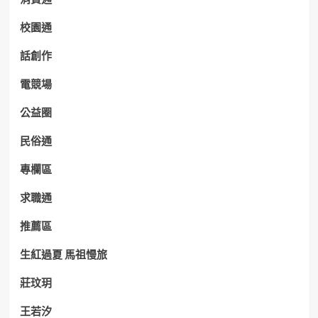
校園通
話創作
電競場
公益圈
民俗通
專欄區
求職通
推薦區
生紅過夏 馬祖慢旅
莊玟玥
王若汐