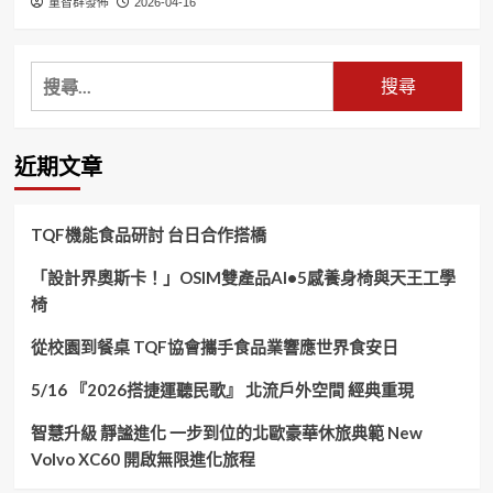
童智群發佈
2026-04-16
搜
尋
關
鍵
近期文章
字:
TQF機能食品研討 台日合作搭橋
「設計界奧斯卡！」OSIM雙產品AI•5感養身椅與天王工學
椅
從校園到餐桌 TQF協會攜手食品業響應世界食安日
5/16 『2026搭捷運聽民歌』 北流戶外空間 經典重現
智慧升級 靜謐進化 一步到位的北歐豪華休旅典範 New
Volvo XC60 開啟無限進化旅程