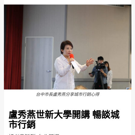
台中市長盧秀燕分享城市行銷心得
盧秀燕世新大學開講 暢談城
市行銷