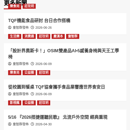
更多新聞
樂食尚
莊玟玥
TQF機能食品研討 台日合作搭橋
童智群發佈
2026-06-26
生活樂
消費通
莊玟玥
嚴漢本
童智群
「設計界奧斯卡！」OSIM雙產品AI•5感養身椅與天王工學
椅
童智群發佈
2026-06-09
樂食尚
公益圈
莊玟玥
從校園到餐桌 TQF協會攜手食品業響應世界食安日
童智群發佈
2026-06-09
影視瘋
公益圈
莊玟玥
5/16 『2026搭捷運聽民歌』 北流戶外空間 經典重現
童智群發佈
2026-04-30