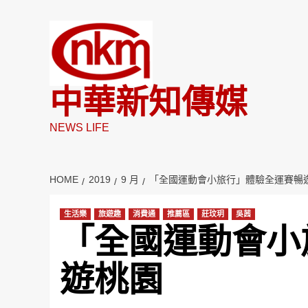
Skip
to
content
中華新知傳媒
NEWS LIFE
HOME
2019
9 月
「全國運動會小旅行」體驗全運賽暢
生活樂
旅遊趣
消費通
推薦區
莊玟玥
吳茜
「全國運動會小
遊桃園