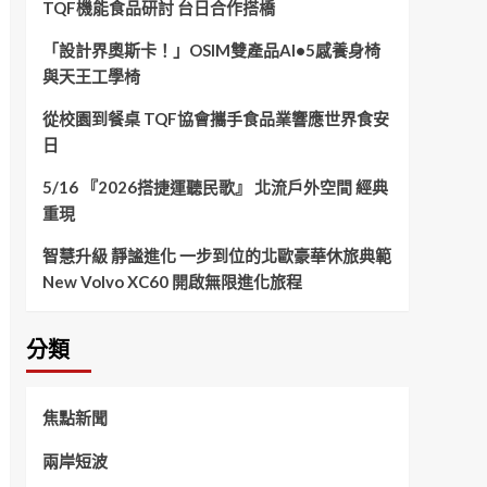
TQF機能食品研討 台日合作搭橋
「設計界奧斯卡！」OSIM雙產品AI•5感養身椅
與天王工學椅
從校園到餐桌 TQF協會攜手食品業響應世界食安
日
5/16 『2026搭捷運聽民歌』 北流戶外空間 經典
重現
智慧升級 靜謐進化 一步到位的北歐豪華休旅典範
New Volvo XC60 開啟無限進化旅程
分類
焦點新聞
兩岸短波