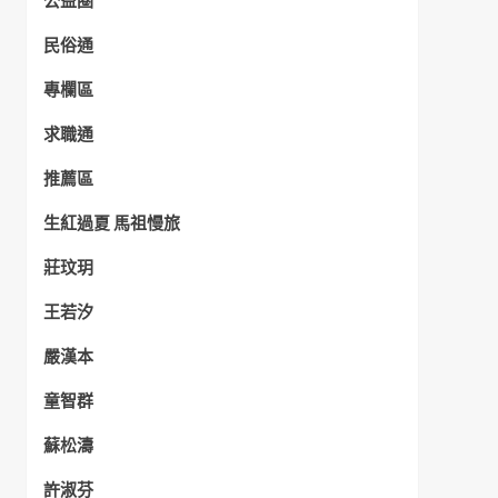
公益圈
民俗通
專欄區
求職通
推薦區
生紅過夏 馬祖慢旅
莊玟玥
王若汐
嚴漢本
童智群
蘇松濤
許淑芬