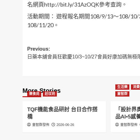
名網頁http://bit.ly/31AzOQK參考查詢。
活動期間： 遊程報名期間108/9/13～108/10
108/11/20。
Post
Previous:
日藥本舖會員狂歡慶10/3~10/27會員好康加碼無極
navigation
生活樂
消費
More Stories
樂食尚
莊玟玥
童智群
TQF機能食品研討 台日合作搭
「設計界奧
橋
品AI•5
童智群發佈
2026-06-26
童智群發佈