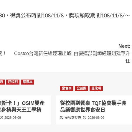
/30，得獎公布時間108/11/8，獎項領取期間108/11/8/～
Next:
限！
Costco台灣新任總經理出爐! 由營運部副總經理趙建華升
任
通
莊玟玥
嚴漢本
樂食尚
公益圈
莊玟玥
斯卡！」OSIM雙產
從校園到餐桌 TQF協會攜手食
感養身椅與天王工學椅
品業響應世界食安日
2026-06-09
童智群發佈
2026-06-09