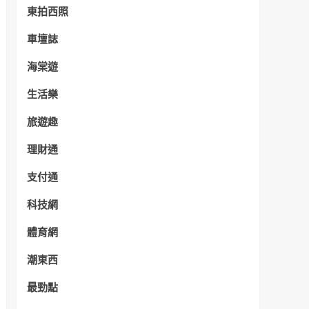
東拍西照
車壇誌
海棠遊
生活樂
旅遊趣
理財通
支付通
科技網
體育網
潮東西
最勁點