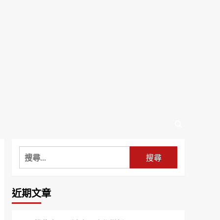
搜
尋
關
鍵
近期文章
字: