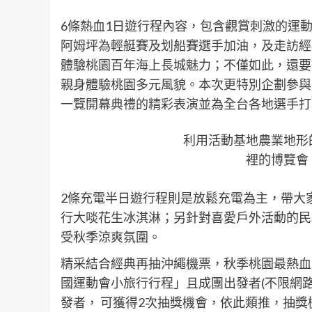
6條熱血1日遊行程內容，包含觀賞刺激的運
阿姆坪為輕艇賽及划船賽選手加油，及走訪經
體驗桃園百年海上長城魅力；不僅如此，還要
親身體驗桃園多元風貌。本次更特別企劃參與
一覽開幕典禮的精彩表演並為全台各地選手打
利用活動基地農業地形
裡的博覽會
2條充電半日遊行程則是放鬆充電為主，帶大
行大啖花生冰淇淋；另針對喜愛戶外活動的民
受秋季涼爽氛圍。
精采結合經典再抽沖繩機票，秋季桃園最熱血
國運動會小旅行行程」且成團出發者(不限網路
發者， 可獲得2次抽獎機會，依此類推，抽