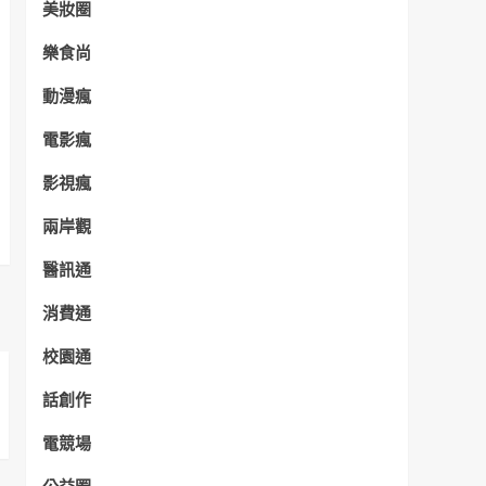
美妝圈
樂食尚
動漫瘋
電影瘋
影視瘋
兩岸觀
醫訊通
消費通
校園通
話創作
電競場