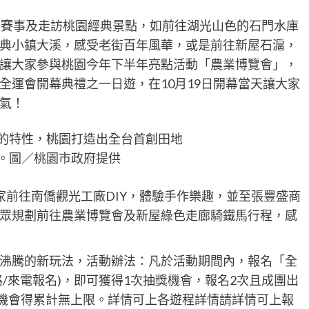
動賽事及走訪桃園經典景點，如前往湖光山色的石門水庫
典小鎮大溪，感受老街百年風華，或是前往新屋石滬，
讓大家參與桃園今年下半年亮點活動「農業博覽會」，
全運會開幕典禮之一日遊，在10月19日開幕當天讓大家
氣！
的特性，桃園打造出全台首創田地
。圖／桃園市政府提供
家前往南僑觀光工廠DIY，體驗手作樂趣，並至張豐盛商
眾規劃前往農業博覽會及新屋綠色走廊騎鐵馬行程，感
沸騰的新玩法，活動辦法：凡於活動期間內，報名「全
/來電報名)，即可獲得1次抽獎機會，報名2次且成團出
獎機會得累計無上限。詳情可上各遊程詳情請詳情可上報