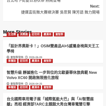
台北地下街夏日浴衣祭 熱鬧登場
navigation
Next:
捷運盃街舞大賽總決賽 吳思賢 陳芳語 舞力開場
More Stories
生活樂
消費通
莊玟玥
嚴漢本
童智群
「設計界奧斯卡！」OSIM雙產品AI•5感養身椅與天王工
學椅
童智群發佈
2026-06-09
車壇誌
莊玟玥
嚴漢本
童智群
智慧升級 靜謐進化 一步到位的北歐豪華休旅典範 New
Volvo XC60 開啟無限進化旅程
童智群發佈
2026-04-25
車壇誌
莊玟玥
嚴漢本
童智群
台北國際車用電子展「城際氫能大巴」與「AI智慧座
艙」亮相 經濟部TARC主題館大秀台灣車電雙引擎