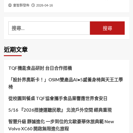
童智群發佈
2026-04-16
搜
尋
關
鍵
近期文章
字:
TQF機能食品研討 台日合作搭橋
「設計界奧斯卡！」OSIM雙產品AI•5感養身椅與天王工學
椅
從校園到餐桌 TQF協會攜手食品業響應世界食安日
5/16 『2026搭捷運聽民歌』 北流戶外空間 經典重現
智慧升級 靜謐進化 一步到位的北歐豪華休旅典範 New
Volvo XC60 開啟無限進化旅程