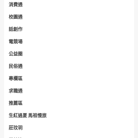
消費通
校園通
話創作
電競場
公益圈
民俗通
專欄區
求職通
推薦區
生紅過夏 馬祖慢旅
莊玟玥