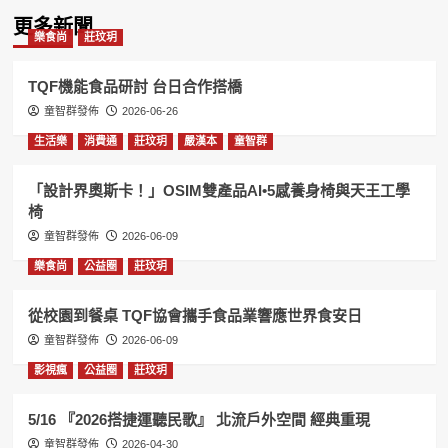
更多新聞
樂食尚
莊玟玥
TQF機能食品研討 台日合作搭橋
童智群發佈
2026-06-26
生活樂
消費通
莊玟玥
嚴漢本
童智群
「設計界奧斯卡！」OSIM雙產品AI•5感養身椅與天王工學
椅
童智群發佈
2026-06-09
樂食尚
公益圈
莊玟玥
從校園到餐桌 TQF協會攜手食品業響應世界食安日
童智群發佈
2026-06-09
影視瘋
公益圈
莊玟玥
5/16 『2026搭捷運聽民歌』 北流戶外空間 經典重現
童智群發佈
2026-04-30