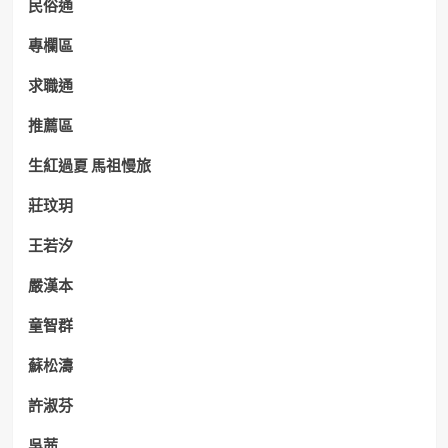
民俗通
專欄區
求職通
推薦區
生紅過夏 馬祖慢旅
莊玟玥
王若汐
嚴漢本
童智群
蘇松濤
許淑芬
吳茜