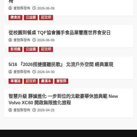
椅
童智群發佈
2026-06-09
樂食尚
公益圈
莊玟玥
從校園到餐桌 TQF協會攜手食品業響應世界食安日
童智群發佈
2026-06-09
影視瘋
公益圈
莊玟玥
5/16 『2026搭捷運聽民歌』 北流戶外空間 經典重現
童智群發佈
2026-04-30
車壇誌
莊玟玥
嚴漢本
童智群
智慧升級 靜謐進化 一步到位的北歐豪華休旅典範 New
Volvo XC60 開啟無限進化旅程
童智群發佈
2026-04-25