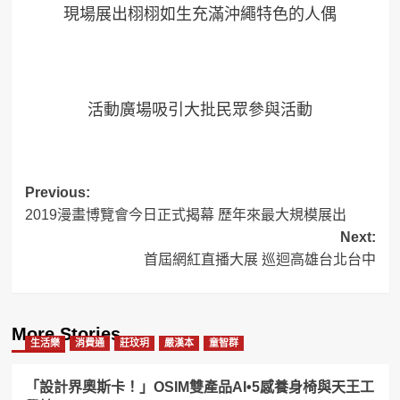
現場展出栩栩如生充滿沖繩特色的人偶
活動廣場吸引大批民眾參與活動
Post
Previous:
2019漫畫博覽會今日正式揭幕 歷年來最大規模展出
navigation
Next:
首屆網紅直播大展 巡迴高雄台北台中
More Stories
生活樂
消費通
莊玟玥
嚴漢本
童智群
「設計界奧斯卡！」OSIM雙產品AI•5感養身椅與天王工