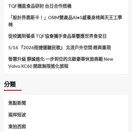
TQF機能食品研討 台日合作搭橋
「設計界奧斯卡！」OSIM雙產品AI•5感養身椅與天王工學
椅
從校園到餐桌 TQF協會攜手食品業響應世界食安日
5/16 『2026搭捷運聽民歌』 北流戶外空間 經典重現
智慧升級 靜謐進化 一步到位的北歐豪華休旅典範 New
Volvo XC60 開啟無限進化旅程
分類
焦點新聞
兩岸短波
東拍西照