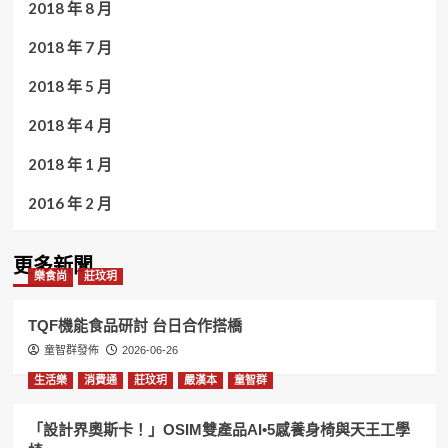
2018 年 8 月
2018 年 7 月
2018 年 5 月
2018 年 4 月
2018 年 1 月
2016 年 2 月
更多新聞
樂食尚
莊玟玥
TQF機能食品研討 台日合作搭橋
童智群發佈
2026-06-26
生活樂
消費通
莊玟玥
嚴漢本
童智群
「設計界奧斯卡！」OSIM雙產品AI•5感養身椅與天王工學