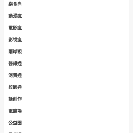
樂食尚
動漫瘋
電影瘋
影視瘋
兩岸觀
醫訊通
消費通
校園通
話創作
電競場
公益圈