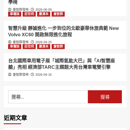
學椅
童智群發佈
2026-06-09
車壇誌
莊玟玥
嚴漢本
童智群
智慧升級 靜謐進化 一步到位的北歐豪華休旅典範 New
Volvo XC60 開啟無限進化旅程
童智群發佈
2026-04-25
車壇誌
莊玟玥
嚴漢本
童智群
台北國際車用電子展「城際氫能大巴」與「AI智慧座
艙」亮相 經濟部TARC主題館大秀台灣車電雙引擎
童智群發佈
2026-04-16
搜
尋
關
鍵
近期文章
字: