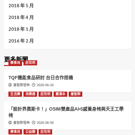
2018 年 5 月
2018 年 4 月
2018 年 1 月
2016 年 2 月
更多新聞
樂食尚
莊玟玥
TQF機能食品研討 台日合作搭橋
童智群發佈
2026-06-26
生活樂
消費通
莊玟玥
嚴漢本
童智群
「設計界奧斯卡！」OSIM雙產品AI•5感養身椅與天王工學
椅
童智群發佈
2026-06-09
樂食尚
公益圈
莊玟玥