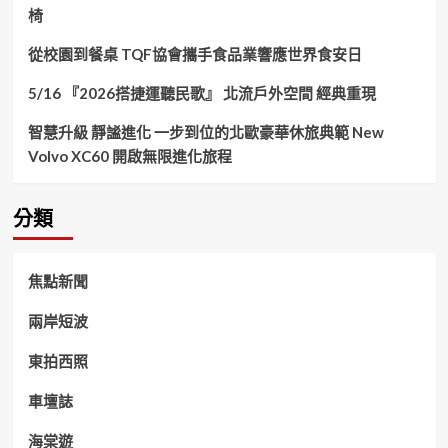
椅
從校園到餐桌 TQF協會攜手食品業響應世界食安日
5/16 『2026搭捷運聽民歌』 北流戶外空間 經典重現
智慧升級 靜謐進化 一步到位的北歐豪華休旅典範 New
Volvo XC60 開啟無限進化旅程
分類
焦點新聞
兩岸短波
東拍西照
車壇誌
海棠遊