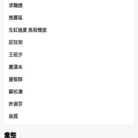
求職通
推薦區
生紅過夏 馬祖慢旅
莊玟玥
王若汐
嚴漢本
童智群
蘇松濤
許淑芬
吳茜
彙整