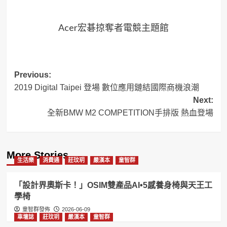
Acer宏碁掠奪者電競主題館
Post
Previous:
2019 Digital Taipei 登場 數位應用鏈結國際商機浪潮
navigation
Next:
全新BMW M2 COMPETITION手排版 熱血登場
More Stories
生活樂
消費通
莊玟玥
嚴漢本
童智群
「設計界奧斯卡！」OSIM雙產品AI•5感養身椅與天王工
學椅
童智群發佈
2026-06-09
車壇誌
莊玟玥
嚴漢本
童智群