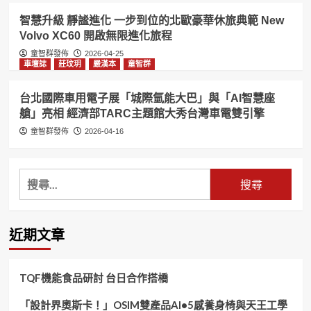
智慧升級 靜謐進化 一步到位的北歐豪華休旅典範 New
Volvo XC60 開啟無限進化旅程
童智群發佈
2026-04-25
車壇誌
莊玟玥
嚴漢本
童智群
台北國際車用電子展「城際氫能大巴」與「AI智慧座
艙」亮相 經濟部TARC主題館大秀台灣車電雙引擎
童智群發佈
2026-04-16
搜
尋
關
鍵
近期文章
字:
TQF機能食品研討 台日合作搭橋
「設計界奧斯卡！」OSIM雙產品AI•5感養身椅與天王工學