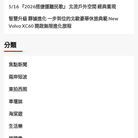
5/16 『2026搭捷運聽民歌』 北流戶外空間 經典重現
智慧升級 靜謐進化 一步到位的北歐豪華休旅典範 New
Volvo XC60 開啟無限進化旅程
分類
焦點新聞
兩岸短波
東拍西照
車壇誌
海棠遊
生活樂