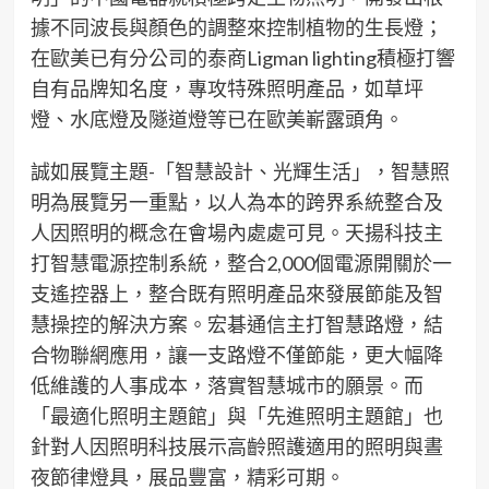
據不同波長與顏色的調整來控制植物的生長燈；
在歐美已有分公司的泰商Ligman lighting積極打響
自有品牌知名度，專攻特殊照明產品，如草坪
燈、水底燈及隧道燈等已在歐美嶄露頭角。
誠如展覽主題-「智慧設計、光輝生活」，智慧照
明為展覽另一重點，以人為本的跨界系統整合及
人因照明的概念在會場內處處可見。天揚科技主
打智慧電源控制系統，整合2,000個電源開關於一
支遙控器上，整合既有照明產品來發展節能及智
慧操控的解決方案。宏碁通信主打智慧路燈，結
合物聯網應用，讓一支路燈不僅節能，更大幅降
低維護的人事成本，落實智慧城市的願景。而
「最適化照明主題館」與「先進照明主題館」也
針對人因照明科技展示高齡照護適用的照明與晝
夜節律燈具，展品豐富，精彩可期。