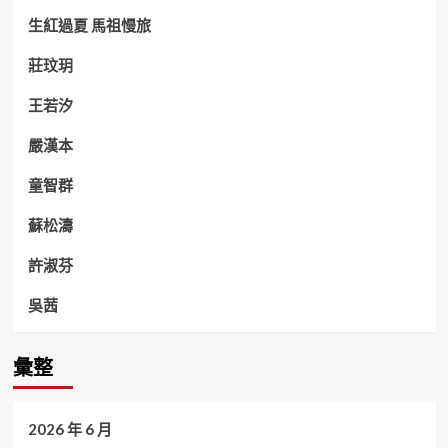
生紅過夏 馬祖慢旅
莊玟玥
王若汐
嚴漢本
童智群
蘇松濤
許淑芬
吳茜
彙整
2026 年 6 月