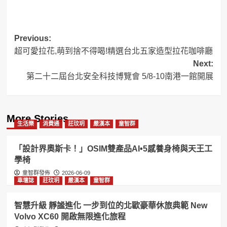
Post
Previous:
超可愛拉花,萌到捨不得喝!精選台北五家造型拉花咖啡廳
navigation
Next:
第二十二屆台北安全科技博覽會 5/8-10南港一館開展
More Stories
生活樂
消費通
莊玟玥
嚴漢本
童智群
「設計界奧斯卡！」OSIM雙產品AI•5感養身椅與天王工
學椅
童智群發佈
2026-06-09
車壇誌
莊玟玥
嚴漢本
童智群
智慧升級 靜謐進化 一步到位的北歐豪華休旅典範 New
Volvo XC60 開啟無限進化旅程