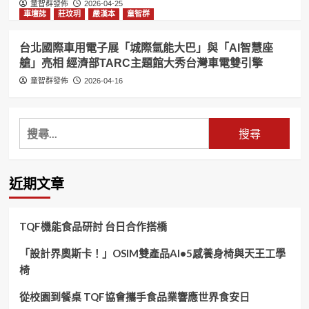
童智群發佈
2026-04-25
車壇誌
莊玟玥
嚴漢本
童智群
台北國際車用電子展「城際氫能大巴」與「AI智慧座
艙」亮相 經濟部TARC主題館大秀台灣車電雙引擎
童智群發佈
2026-04-16
搜
尋
關
鍵
近期文章
字:
TQF機能食品研討 台日合作搭橋
「設計界奧斯卡！」OSIM雙產品AI•5感養身椅與天王工學
椅
從校園到餐桌 TQF協會攜手食品業響應世界食安日