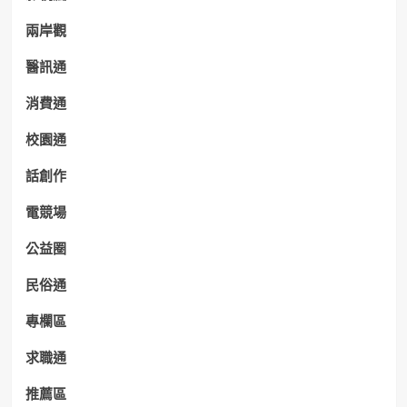
兩岸觀
醫訊通
消費通
校園通
話創作
電競場
公益圈
民俗通
專欄區
求職通
推薦區