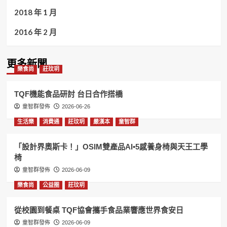
2018 年 1 月
2016 年 2 月
更多新聞
樂食尚
莊玟玥
TQF機能食品研討 台日合作搭橋
童智群發佈
2026-06-26
生活樂
消費通
莊玟玥
嚴漢本
童智群
「設計界奧斯卡！」OSIM雙產品AI•5感養身椅與天王工學
椅
童智群發佈
2026-06-09
樂食尚
公益圈
莊玟玥
從校園到餐桌 TQF協會攜手食品業響應世界食安日
童智群發佈
2026-06-09