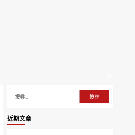
搜
尋
關
鍵
近期文章
字: