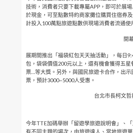
技術，消費者只要下載專屬APP，即可於展
於現金，可至點數特約商家攤位購買住宿券及
計投入100萬點旅遊點數供現場消費者流通使
開
展期間推出「福袋紅包天天抽活動」，每日9:
包，袋袋價值200元以上，還有機會獲得五星
票…等大獎。另外，與國民旅遊卡合作，出示國
票，預計3000~5000人受惠。
台北市長柯文哲
今年TTE加碼舉辦「留遊學旅遊說明會」、
有不同主題的場次，由旅遊達人、當地旅遊單