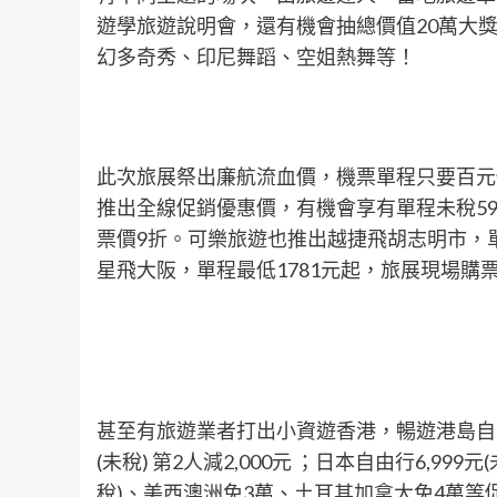
遊學旅遊說明會，還有機會抽總價值20萬大
幻多奇秀、印尼舞蹈、空姐熱舞等！
此次旅展祭出廉航流血價，機票單程只要百元
推出全線促銷優惠價，有機會享有單程未稅5
票價9折。可樂旅遊也推出越捷飛胡志明市，單
星飛大阪，單程最低1781元起，旅展現場購票還
甚至有旅遊業者打出小資遊香港，暢遊港島自由行
(未稅) 第2人減2,000元 ；日本自由行6,999
稅)、美西澳洲免3萬、土耳其加拿大免4萬等