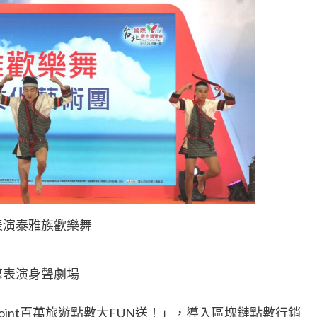
表演泰雅族歡樂舞
幕表演身聲劇場
int百萬旅遊點數大FUN送！」，導入區塊鏈點數行銷