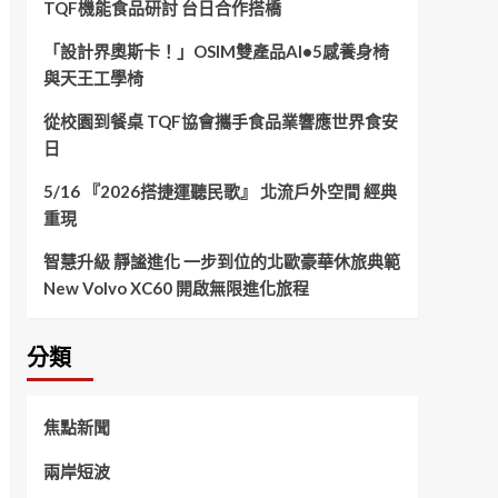
TQF機能食品研討 台日合作搭橋
「設計界奧斯卡！」OSIM雙產品AI•5感養身椅
與天王工學椅
從校園到餐桌 TQF協會攜手食品業響應世界食安
日
5/16 『2026搭捷運聽民歌』 北流戶外空間 經典
重現
智慧升級 靜謐進化 一步到位的北歐豪華休旅典範
New Volvo XC60 開啟無限進化旅程
分類
焦點新聞
兩岸短波