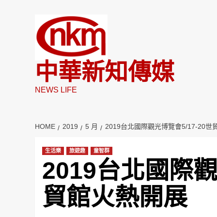
Skip
to
content
中華新知傳媒
NEWS LIFE
HOME
2019
5 月
2019台北國際觀光博覽會5/17-20
生活樂
旅遊趣
童智群
2019台北國際觀
貿館火熱開展