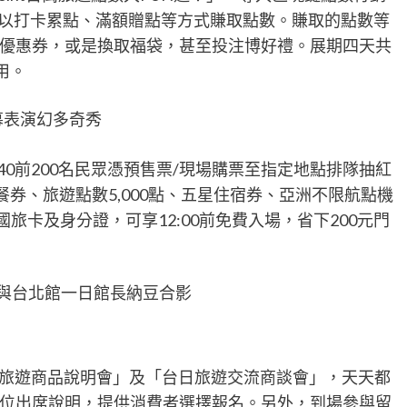
場以打卡累點、滿額贈點等方式賺取點數。賺取的點數等
優惠券，或是換取福袋，甚至投注博好禮。展期四天共
用。
幕表演幻多奇秀
40前200名民眾憑預售票/現場購票至指定地點排隊抽紅
餐券、旅遊點數5,000點、五星住宿券、亞洲不限航點機
旅卡及身分證，可享12:00前免費入場，省下200元門
與台北館一日館長納豆合影
「旅遊商品說明會」及「台日旅遊交流商談會」，天天都
位出席說明，提供消費者選擇報名。另外，到場參與留