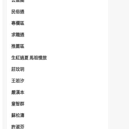
公益圈
民俗通
專欄區
求職通
推薦區
生紅過夏 馬祖慢旅
莊玟玥
王若汐
嚴漢本
童智群
蘇松濤
許淑芬