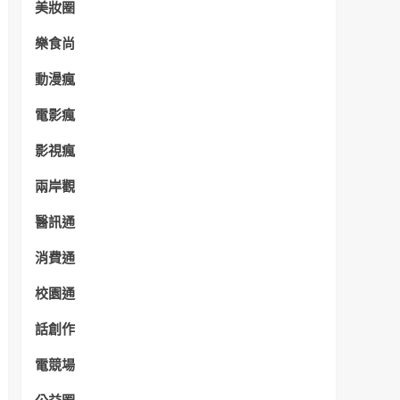
美妝圈
樂食尚
動漫瘋
電影瘋
影視瘋
兩岸觀
醫訊通
消費通
校園通
話創作
電競場