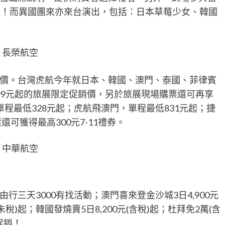
獎！而異國團來亦來台演出，包括：日本草莓少女、韓國
長榮航空
價。台灣虎航今年就日本、韓國、澳門、泰國、菲律賓
99元起的旅展限定促銷價，另於旅展現場購票還可再享
程最低328元起；虎航飛澳門，單程最低831元起；捷
可獲得最高300元7-11禮券。
中華航空
三天3000有找活動；澳門喜來登金沙城3日4,900元
元(未稅)起；韓國發燒賣5日8,200元(含稅)起；杜拜免2萬(含
促銷！