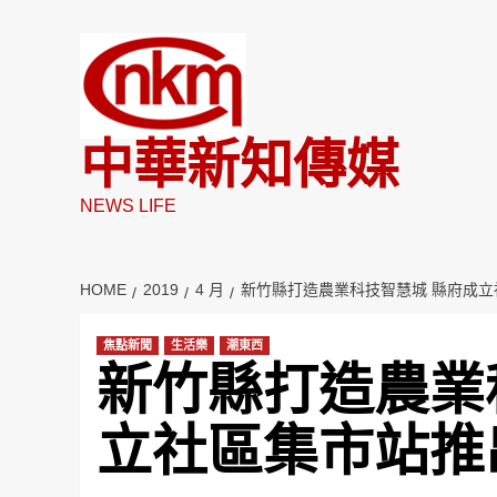
Skip
to
content
中華新知傳媒
NEWS LIFE
HOME
2019
4 月
新竹縣打造農業科技智慧城 縣府成
焦點新聞
生活樂
潮東西
新竹縣打造農業
立社區集市站推