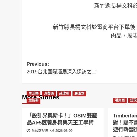
新竹縣長楊文科
新竹縣長楊文科於電商平台下單後
肉品，展
Post
Previous:
2019台北國際酒展深入探訪之二
navigation
生活樂
消費通
莊玟玥
嚴漢本
More Stories
童智群
潮東西
莊玟
「設計界奧斯卡！」OSIM雙產
Timber
品AI•5感養身椅與天王工學椅
對！踢不
遊行嗨翻
童智群發佈
2026-06-09