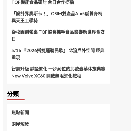
TQF機能食品研討 台日合作搭橋
「設計界奧斯卡！」OSIM雙產品AI•5感養身椅
與天王工學椅
從校園到餐桌 TQF協會攜手食品業響應世界食安
日
5/16 『2026搭捷運聽民歌』 北流戶外空間 經典
重現
智慧升級 靜謐進化 一步到位的北歐豪華休旅典範
New Volvo XC60 開啟無限進化旅程
分類
焦點新聞
兩岸短波