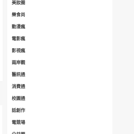
美妝圈
樂食尚
動漫瘋
電影瘋
影視瘋
兩岸觀
醫訊通
消費通
校園通
話創作
電競場