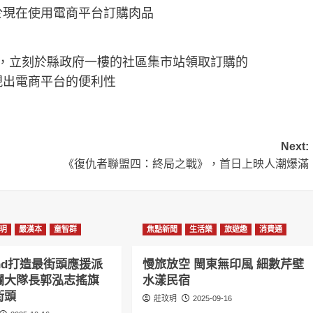
於現在使用電商平台訂購肉品
，立刻於縣政府一樓的社區集市站領取訂購的
現出電商平台的便利性
Next:
《復仇者聯盟四：終局之戰》，首日上映人潮爆滿
玥
嚴漢本
童智群
焦點新聞
生活樂
旅遊趣
消費通
land打造最街頭應援派
慢旅放空 閩東無印風 細數芹壁
爛大隊長郭泓志搖旗
水漾民宿
街頭
莊玟玥
2025-09-16