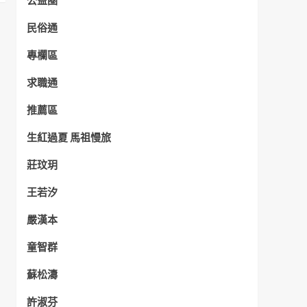
公益圈
民俗通
專欄區
求職通
推薦區
生紅過夏 馬祖慢旅
莊玟玥
王若汐
嚴漢本
童智群
蘇松濤
許淑芬