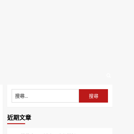
搜
尋
關
鍵
近期文章
字: