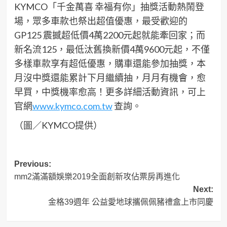
KYMCO「千金萬喜 幸福有你」抽獎活動熱鬧登
場，眾多車款也祭出超值優惠，最受歡迎的
GP125 震撼超低價4萬2200元起就能牽回家；而
新名流125，最低汰舊換新價4萬9600元起，不僅
多樣車款享有超低優惠，購車還能參加抽獎，本
月沒中獎還能累計下月繼續抽，月月有機會，愈
早買，中獎機率愈高！更多詳細活動資訊，可上
官網
www.kymco.com.tw
查詢。
（圖／KYMCO提供）
Post
Previous:
mm2滿滿額娛樂2019全面創新攻佔票房再進化
navigation
Next:
金格39週年 公益愛地球攜佩佩豬禮盒上市同慶