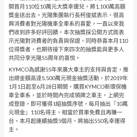
開首月110位10萬元大獎幸運兒，將1,100萬高額
獎金送出去。光陽集團執行長柯俊斌表示，很高
興消費者對光陽機車全車系的喜愛，一直以來我
們收到許多好評回饋，本次抽獎採公開方式既表
示光陽對消費者的負責與保證，同時恭喜本月110
位得獎者，也期待接下來四次的抽獎能與更多人
共同分享光陽55周年的喜悅。
KYMCO為感謝55年來廣大車主的支持與肯定，推
出總金額高逹5,500萬元現金抽獎活動，於2019年
1月1日起至6月28日期間，購買KYMCO新環保機
車全車系，並於時間內完成領牌之車主，上網完
成登錄，即可獲得1組抽獎序號，每月抽出『10萬
元現金』110名得主，相當於買車免費且再賺一
台，本月起連續抽獎5個月，將抽出550名幸運得
主。