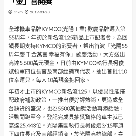
「金」喜開獎
cnkm
2019-03-20
全球機車品牌KYMCO(光陽工業) 歡慶品牌邁入第
55周年，年初於新名流125新品上市記者會，為回
饋長期支持KYMCO的消費者，祭出首波「光陽55
周年慶 千金萬喜 幸福有你」歡慶活動，大方送出
高達5,500萬元現金，日前由KYMCO執行長柯俊
斌領軍四位長官及南部經銷商代表，抽出首批110
位幸運兒，每人10萬現金抱回家。
年初才上市的KYMCO新名流125，以優異性能搭
配政府補助政策，一推出便好評熱銷，更造成全
台缺貨的盛況，也為5500萬抽獎活動再添話題，
活動開跑至今，登記完成具抽獎資格的車主就已
高達25,443位。光陽集團執行長柯俊斌3/15率旗
下四位長官及南部經銷商，於光陽高雄總部，喜