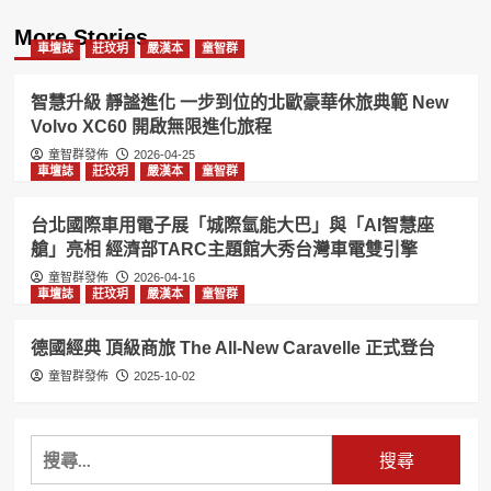
More Stories
車壇誌
莊玟玥
嚴漢本
童智群
智慧升級 靜謐進化 一步到位的北歐豪華休旅典範 New
Volvo XC60 開啟無限進化旅程
童智群發佈
2026-04-25
車壇誌
莊玟玥
嚴漢本
童智群
台北國際車用電子展「城際氫能大巴」與「AI智慧座
艙」亮相 經濟部TARC主題館大秀台灣車電雙引擎
童智群發佈
2026-04-16
車壇誌
莊玟玥
嚴漢本
童智群
德國經典 頂級商旅 The All-New Caravelle 正式登台
童智群發佈
2025-10-02
搜
尋