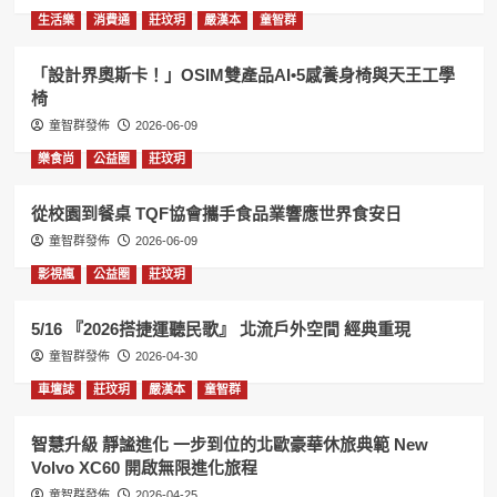
生活樂
消費通
莊玟玥
嚴漢本
童智群
「設計界奧斯卡！」OSIM雙產品AI•5感養身椅與天王工學
椅
童智群發佈
2026-06-09
樂食尚
公益圈
莊玟玥
從校園到餐桌 TQF協會攜手食品業響應世界食安日
童智群發佈
2026-06-09
影視瘋
公益圈
莊玟玥
5/16 『2026搭捷運聽民歌』 北流戶外空間 經典重現
童智群發佈
2026-04-30
車壇誌
莊玟玥
嚴漢本
童智群
智慧升級 靜謐進化 一步到位的北歐豪華休旅典範 New
Volvo XC60 開啟無限進化旅程
童智群發佈
2026-04-25