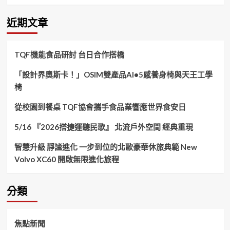
關
鍵
近期文章
字:
TQF機能食品研討 台日合作搭橋
「設計界奧斯卡！」OSIM雙產品AI•5感養身椅與天王工學
椅
從校園到餐桌 TQF協會攜手食品業響應世界食安日
5/16 『2026搭捷運聽民歌』 北流戶外空間 經典重現
智慧升級 靜謐進化 一步到位的北歐豪華休旅典範 New
Volvo XC60 開啟無限進化旅程
分類
焦點新聞