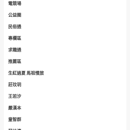
電競場
公益圈
民俗通
專欄區
求職通
推薦區
生紅過夏 馬祖慢旅
莊玟玥
王若汐
嚴漢本
童智群