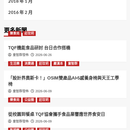
2018 年 1 月
2016 年 2 月
更多新聞
樂食尚
莊玟玥
TQF機能食品研討 台日合作搭橋
童智群發佈
2026-06-26
生活樂
消費通
莊玟玥
嚴漢本
童智群
「設計界奧斯卡！」OSIM雙產品AI•5感養身椅與天王工學
椅
童智群發佈
2026-06-09
樂食尚
公益圈
莊玟玥
從校園到餐桌 TQF協會攜手食品業響應世界食安日
童智群發佈
2026-06-09