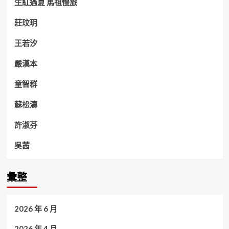
生紅過夏 馬祖慢旅
莊玟玥
王若汐
嚴漢本
童智群
蘇松濤
許淑芬
吳茜
彙整
2026 年 6 月
2026 年 4 月