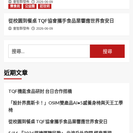
童智群發佈
2026-06-09
樂食尚
公益圈
莊玟玥
從校園到餐桌 TQF協會攜手食品業響應世界食安日
童智群發佈
2026-06-09
搜
尋
關
鍵
近期文章
字:
TQF機能食品研討 台日合作搭橋
「設計界奧斯卡！」OSIM雙產品AI•5感養身椅與天王工學
椅
從校園到餐桌 TQF協會攜手食品業響應世界食安日