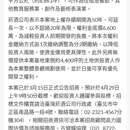
平方公尺（約8,861坪），可作為住宿及餐飲、其
他教育服務業、創作及藝術表演業。
菸酒公司表示本案地上權存續期間為50年，可延
長一次，以不超過20年為限，權利金底價6,600
萬，為減輕投資人前期開發的負擔，將本次權利
金繳納方式由1次繳納調整為分2期繳納，以降低
投資人風險，使資金運用更具彈性。此外另將無
償提供本案基地東側約4,400坪的土地供投資人作
為本案整體景觀規劃使用，並於日後可享有優先
開發之權利。
本案已於3月15日正式公告招商，預計於4月29日
上午9時50分截標，歡迎投資人踴躍參與投標，招
標文件購買請洽臺灣菸酒公司行政處（臺北市中
正區南昌路一段4號，聯絡電話：02-2321-4567分
機304），相關招商資訊可洽本案招商顧問高力國
際估價及諮詢服務部，古健輝協理（02）8722-