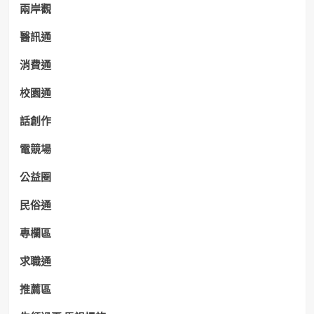
兩岸觀
醫訊通
消費通
校園通
話創作
電競場
公益圈
民俗通
專欄區
求職通
推薦區