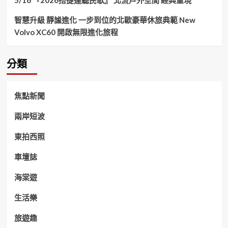
5/16 『2026搭捷運聽民歌』 北流戶外空間 經典重現
智慧升級 靜謐進化 一步到位的北歐豪華休旅典範 New
Volvo XC60 開啟無限進化旅程
分類
焦點新聞
兩岸短波
東拍西照
車壇誌
海棠遊
生活樂
旅遊趣