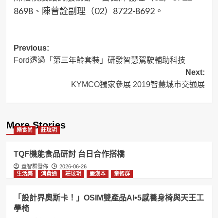
8698、陳曾詮副理（02）8722-8692。
Post
Previous:
Ford透過「第三年齡套裝」研發智慧駕駛輔助科技
navigation
Next:
KYMCO獨家參展 2019智慧城市交通展
More Stories
樂食尚
莊玟玥
TQF機能食品研討 台日合作搭橋
童智群發佈
2026-06-26
生活樂
消費通
莊玟玥
嚴漢本
童智群
「設計界奧斯卡！」OSIM雙產品AI•5感養身椅與天王工
學椅