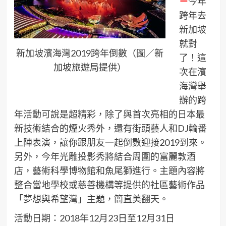
－
今年
跨年去
新加坡
就對
新加坡濱海灣2019跨年倒數（圖／新
了！這
加坡旅遊局提供）
次在濱
海灣舉
辦的跨
年活動可說是超精彩，除了與首次亮相的日本最
新技術結合的煙火秀外，還有街頭藝人和DJ輪番
上陣表演，讓你跟朋友一起倒數迎接2019到來。
另外，今年光雕投影秀將結合周圍的富麗敦酒
店，藝術科學博物館和魚尾獅進行。主題內容將
整合當地學校或慈善機構等提供的社區藝術作品
「夢想與希望灣」主題，簡直美翻天。
活動日期：2018年12月23日至12月31日