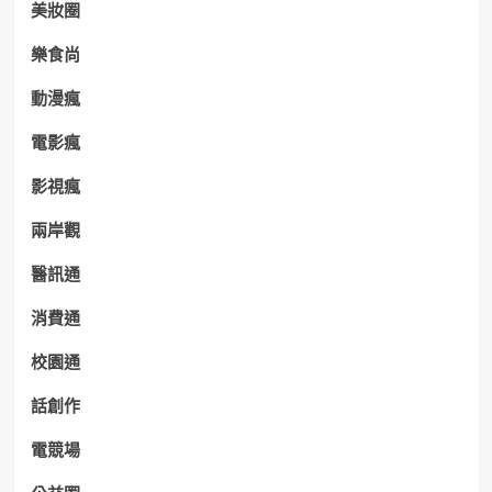
美妝圈
樂食尚
動漫瘋
電影瘋
影視瘋
兩岸觀
醫訊通
消費通
校園通
話創作
電競場