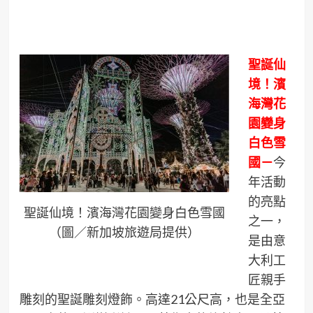
聖誕仙
境！濱
海灣花
園變身
白色雪
國－
今
年活動
的亮點
聖誕仙境！濱海灣花園變身白色雪國
之一，
（圖／新加坡旅遊局提供）
是由意
大利工
匠親手
雕刻的聖誕雕刻燈飾。高達21公尺高，也是全亞