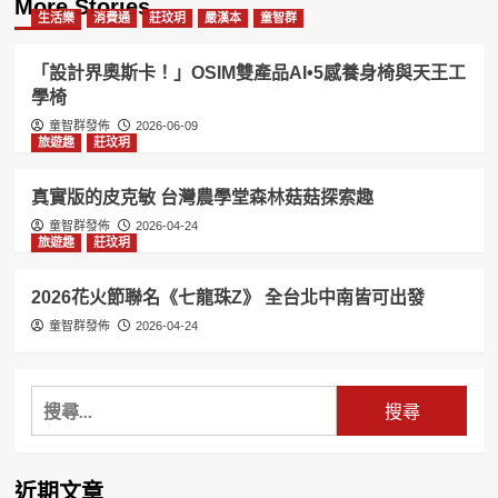
More Stories
生活樂
消費通
莊玟玥
嚴漢本
童智群
「設計界奧斯卡！」OSIM雙產品AI•5感養身椅與天王工
學椅
童智群發佈
2026-06-09
旅遊趣
莊玟玥
真實版的皮克敏 台灣農學堂森林菇菇探索趣
童智群發佈
2026-04-24
旅遊趣
莊玟玥
2026花火節聯名《七龍珠Z》 全台北中南皆可出發
童智群發佈
2026-04-24
搜
尋
關
鍵
近期文章