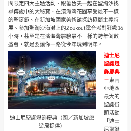
間限定四大主題活動、跟著魯夫一起在聖淘沙找
尋傳說中的大秘寶、在濱海灣花園享受最不一樣
的聖誕節、在新加坡國家美術館探訪極簡主義特
展、參加聖淘沙海灘上的Zoukout電音派對狂歡16
小時，甚至是在濱海灣體驗最不一樣的跨年倒數
盛會，就是要讓你一路從今年玩到明年。
迪士尼
聖誕燈
飾慶典
－
東南
亞地區
最大的
聖誕街
頭活動
迪士尼聖誕燈飾慶典（圖／新加坡旅
「迪士
遊局提供）
尼聖誕