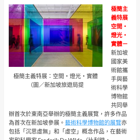
極簡主
義特展
空間・
燈光・
實體－
新加坡
國家美
術館攜
極簡主義特展：空間・燈光・實體
手與藝
（圖／新加坡旅遊局提
術科學
博物館
共同舉
辦首次於東南亞舉辦的極簡主義展覽，許多作品
為首次在新加坡參展。
藝術科學博物館的展覽
亦
包括「沉思虛無」和「虛空」概念作品，在藝術