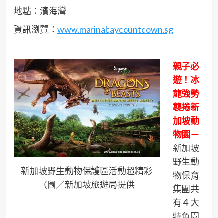
地點：濱海灣
資訊瀏覽：
www.marinabaycountdown.sg
親子必
遊！冰
龍強勢
襲捲新
加坡動
物園－
新加坡
野生動
新加坡野生動物保護區活動超精彩
物保育
（圖／新加坡旅遊局提供
集團共
有４大
特色園