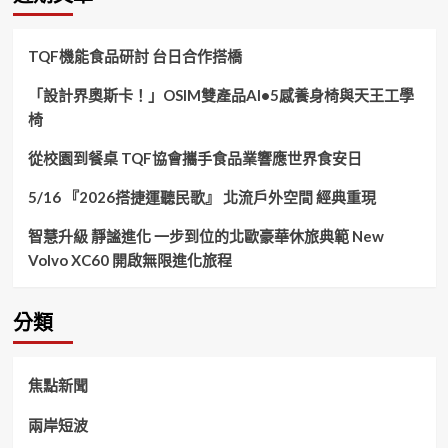
字:
TQF機能食品研討 台日合作搭橋
「設計界奧斯卡！」OSIM雙產品AI•5感養身椅與天王工學
椅
從校園到餐桌 TQF協會攜手食品業響應世界食安日
5/16 『2026搭捷運聽民歌』 北流戶外空間 經典重現
智慧升級 靜謐進化 一步到位的北歐豪華休旅典範 New
Volvo XC60 開啟無限進化旅程
分類
焦點新聞
兩岸短波