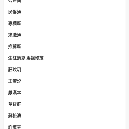
公益圈
民俗通
專欄區
求職通
推薦區
生紅過夏 馬祖慢旅
莊玟玥
王若汐
嚴漢本
童智群
蘇松濤
許淑芬