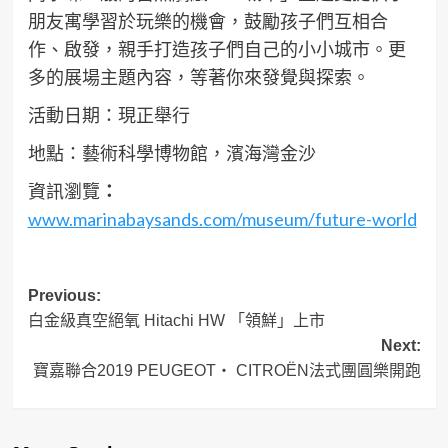
朋友寓學習於玩樂的機會，鼓勵孩子們互相合
作、啟發，親手打造孩子們自己的小小城市。更
多的展場主題內容，等著你來發覺與探索。
活動日期：現正舉行
地點：藝術科學博物館，濱海灣金沙
資訊瀏覽
：
www.marinabaysands.com/museum/future-world
Post
Previous:
白金級真空絕氧 Hitachi HW 「領鮮」上市
navigation
Next:
寶嘉聯合2019 PEUGEOT・ CITROËN法式團圓樂開跑