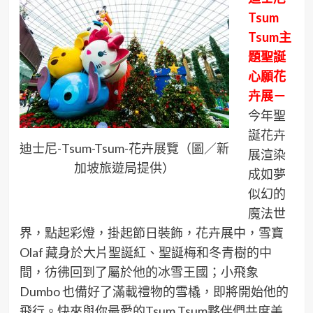
Tsum
Tsum主
題聖誕
心願花
卉展－
今年聖
誕花卉
迪士尼-Tsum-Tsum-花卉展覽（圖／新
展渲染
加坡旅遊局提供）
成如夢
似幻的
魔法世
界，點起彩燈，掛起節日裝飾，花卉展中，雪寶
Olaf 藏身於大片聖誕紅、聖誕梅和冬青樹的中
間，彷彿回到了屬於他的冰雪王國；小飛象
Dumbo 也備好了滿載禮物的雪橇，即將開始他的
飛行。快來與你最愛的Tsum Tsum夥伴們共度美