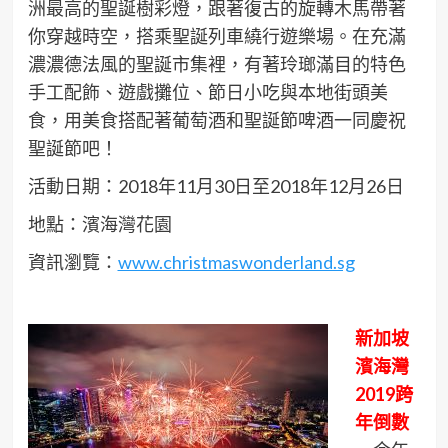
洲最高的聖誕樹彩燈，跟著復古的旋轉木馬帶著
你穿越時空，搭乘聖誕列車繞行遊樂場。在充滿
濃濃德法風的聖誕市集裡，有著玲瑯滿目的特色
手工配飾、遊戲攤位、節日小吃與本地街頭美
食，用美食搭配著葡萄酒和聖誕節啤酒一同慶祝
聖誕節吧！
活動日期：2018年11月30日至2018年12月26日
地點：濱海灣花園
資訊瀏覽：
www.christmaswonderland.sg
新加坡
濱海灣
2019跨
年倒數