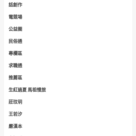
話創作
電競場
公益圈
民俗通
專欄區
求職通
推薦區
生紅過夏 馬祖慢旅
莊玟玥
王若汐
嚴漢本