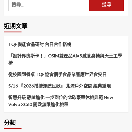
搜
尋
關
鍵
近期文章
字:
TQF機能食品研討 台日合作搭橋
「設計界奧斯卡！」OSIM雙產品AI•5感養身椅與天王工學
椅
從校園到餐桌 TQF協會攜手食品業響應世界食安日
5/16 『2026搭捷運聽民歌』 北流戶外空間 經典重現
智慧升級 靜謐進化 一步到位的北歐豪華休旅典範 New
Volvo XC60 開啟無限進化旅程
分類