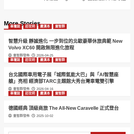
More Stories
車壇誌
莊玟玥
嚴漢本
童智群
智慧升級 靜謐進化 一步到位的北歐豪華休旅典範 New
Volvo XC60 開啟無限進化旅程
童智群發佈
2026-04-25
車壇誌
莊玟玥
嚴漢本
童智群
台北國際車用電子展「城際氫能大巴」與「AI智慧座
艙」亮相 經濟部TARC主題館大秀台灣車電雙引擎
童智群發佈
2026-04-16
車壇誌
莊玟玥
嚴漢本
童智群
德國經典 頂級商旅 The All-New Caravelle 正式登台
童智群發佈
2025-10-02