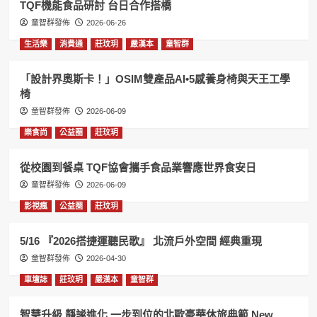
TQF機能食品研討 台日合作搭橋
童智群發佈
2026-06-26
生活樂
消費通
莊玟玥
嚴漢本
童智群
「設計界奧斯卡！」OSIM雙產品AI•5感養身椅與天王工學
椅
童智群發佈
2026-06-09
樂食尚
公益圈
莊玟玥
從校園到餐桌 TQF協會攜手食品業響應世界食安日
童智群發佈
2026-06-09
影視瘋
公益圈
莊玟玥
5/16 『2026搭捷運聽民歌』 北流戶外空間 經典重現
童智群發佈
2026-04-30
車壇誌
莊玟玥
嚴漢本
童智群
智慧升級 靜謐進化 一步到位的北歐豪華休旅典範 New