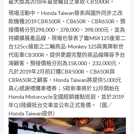
最大獎為2018年最受矚目之車款-CB1000R。
現場活動中，Honda Taiwan發表與國外同步之改
款機種2019 CBR500R、CB650R、CBR650R，預
接價格分別298,000、378,000、398,000元，並為
持續擴展產品線，現場也發表了繼MSX125後第二
台125cc級距之二輪商品-Monkey 125與黃牌新世
代街車CB300R，提供更趨完整的商品線陣容予台
灣顧客，預接價格分別為158,000、232,000元，
凡於2019年2月前訂購CBR500R、CB650R與
CBR650R之顧客，Honda Taiwan將提供5,000元
真心感謝禮購車禮券；5款新車將於12月開始在
Honda Motorcycle全國經銷據點巡迴，並於2019
年Q1陸續抵台交車並公布正式售價。（圖／
Honda Taiwan提供）