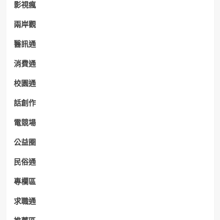
影視瘋
兩岸觀
醫訊通
消費通
校園通
話創作
電競場
公益圈
民俗通
專欄區
求職通