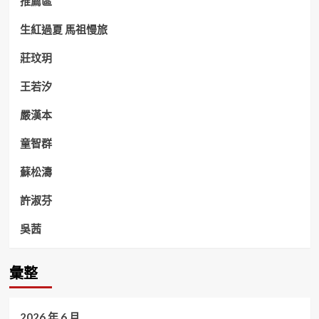
推薦區
生紅過夏 馬祖慢旅
莊玟玥
王若汐
嚴漢本
童智群
蘇松濤
許淑芬
吳茜
彙整
2026 年 6 月