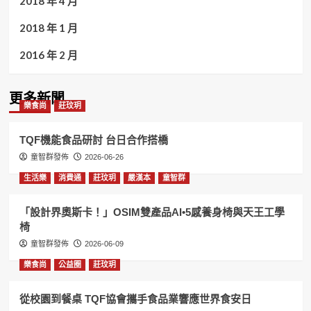
2018 年 4 月
2018 年 1 月
2016 年 2 月
更多新聞
樂食尚
莊玟玥
TQF機能食品研討 台日合作搭橋
童智群發佈
2026-06-26
生活樂
消費通
莊玟玥
嚴漢本
童智群
「設計界奧斯卡！」OSIM雙產品AI•5感養身椅與天王工學
椅
童智群發佈
2026-06-09
樂食尚
公益圈
莊玟玥
從校園到餐桌 TQF協會攜手食品業響應世界食安日