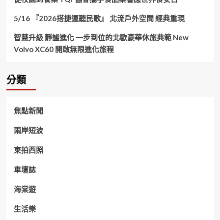
5/16 『2026搭捷運聽民歌』 北流戶外空間 經典重現
智慧升級 靜謐進化 一步到位的北歐豪華休旅典範 New
Volvo XC60 開啟無限進化旅程
分類
焦點新聞
兩岸短波
東拍西照
車壇誌
海棠遊
生活樂