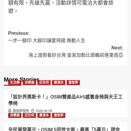
額有限，先搶先贏，活動詳情可電洽大都會旅
遊。
Post
Previous:
一步一腳印 大腳印讓愛飛揚 舞動人生
navigation
Next:
海上渡假看好台灣 皇家加勒比遊輪前進東南亞
More Stories
生活樂
消費通
莊玟玥
嚴漢本
童智群
「設計界奧斯卡！」OSIM雙產品AI•5感養身椅與天王工
學椅
童智群發佈
2026-06-09
消費通
莊玟玥
嚴漢本
童智群
全民普發萬元，OSIM 5倍放大術，最高「5萬元」現金