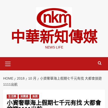
Skip
to
content
中華新知傳媒
NEWS LIFE
Primary
Menu
HOME
2018
10 月
小資奢華海上假期七千元有找 大都會旅遊
1111出航
生活樂
消費通
吳茜
小資奢華海上假期七千元有找 大都會