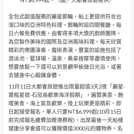
NT$6,999起。（圖／大都會旅遊提供）
全包式超值服務的麗星郵輪，船上更提供符合台
灣口味的亞洲特色料理，郵輪附設四間餐廳，每
日六餐免費供應，由奪得多項大獎的廚師團隊，
為您製作美味的國際及亞洲風味料理。每天欣賞
精彩的樂團演奏、魔術表演，豐富的設施包括了
游泳池、籃球場、溫泉、桑拿按摩等盡情使用，
想要放鬆一下還可以到景觀甲板做日光浴，或著
去健身中心鍛鍊身體。
11月11日大都會旅遊推出限量超值3天2夜「麗星-
寶瓶星號-石垣島歡樂海洋假期」，遍覽美景、飽
嚐美食，海上氣氛歡樂，陸上玩樂更是精彩。即
日起接受報名，單人只要NT$6,999起(10月15日
前完成報名繳費加贈港務稅)，出席最後一天船樣
健康分享會還可以獲贈價值3000元的購物券。名