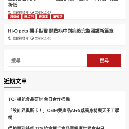
折抵
童智群發佈
2025-12-17
消費通
莊玟玥
嚴漢本
童智群
Hi-Q pets 攜手獸醫 開啟病中到病後完整照護新篇章
童智群發佈
2025-11-18
搜
尋
關
鍵
近期文章
字:
TQF機能食品研討 台日合作搭橋
「設計界奧斯卡！」OSIM雙產品AI•5感養身椅與天王工學
椅
從校園到餐桌 TQF協會攜手食品業響應世界食安日