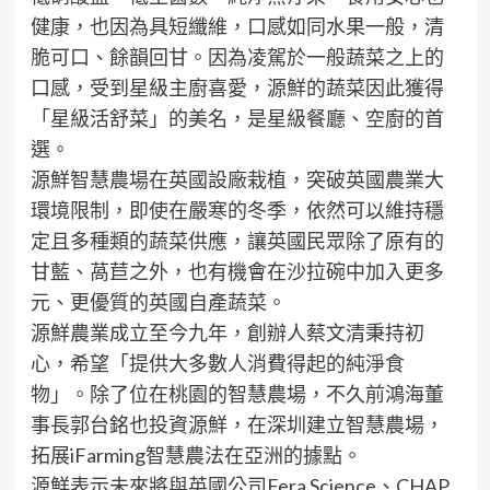
健康，也因為具短纖維，口感如同水果一般，清
脆可口、餘韻回甘。因為凌駕於一般蔬菜之上的
口感，受到星級主廚喜愛，源鮮的蔬菜因此獲得
「星級活舒菜」的美名，是星級餐廳、空廚的首
選。
源鮮智慧農場在英國設廠栽植，突破英國農業大
環境限制，即使在嚴寒的冬季，依然可以維持穩
定且多種類的蔬菜供應，讓英國民眾除了原有的
甘藍、萵苣之外，也有機會在沙拉碗中加入更多
元、更優質的英國自產蔬菜。
源鮮農業成立至今九年，創辦人蔡文清秉持初
心，希望「提供大多數人消費得起的純淨食
物」。除了位在桃園的智慧農場，不久前鴻海董
事長郭台銘也投資源鮮，在深圳建立智慧農場，
拓展iFarming智慧農法在亞洲的據點。
源鮮表示未來將與英國公司Fera Science、CHAP