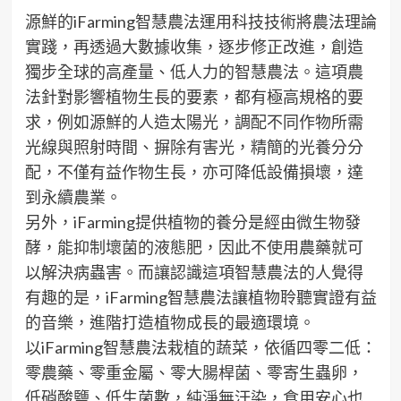
源鮮的iFarming智慧農法運用科技技術將農法理論
實踐，再透過大數據收集，逐步修正改進，創造
獨步全球的高產量、低人力的智慧農法。這項農
法針對影響植物生長的要素，都有極高規格的要
求，例如源鮮的人造太陽光，調配不同作物所需
光線與照射時間、摒除有害光，精簡的光養分分
配，不僅有益作物生長，亦可降低設備損壞，達
到永續農業。
另外，iFarming提供植物的養分是經由微生物發
酵，能抑制壞菌的液態肥，因此不使用農藥就可
以解決病蟲害。而讓認識這項智慧農法的人覺得
有趣的是，iFarming智慧農法讓植物聆聽實證有益
的音樂，進階打造植物成長的最適環境。
以iFarming智慧農法栽植的蔬菜，依循四零二低：
零農藥、零重金屬、零大腸桿菌、零寄生蟲卵，
低硝酸鹽、低生菌數，純淨無汙染，食用安心也