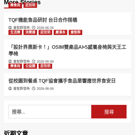
More Stories
樂食尚
莊玟玥
TQF機能食品研討 台日合作搭橋
童智群發佈
2026-06-26
生活樂
消費通
莊玟玥
嚴漢本
童智群
「設計界奧斯卡！」OSIM雙產品AI•5感養身椅與天王工
學椅
童智群發佈
2026-06-09
樂食尚
公益圈
莊玟玥
從校園到餐桌 TQF協會攜手食品業響應世界食安日
童智群發佈
2026-06-09
搜
尋
關
鍵
近期文章