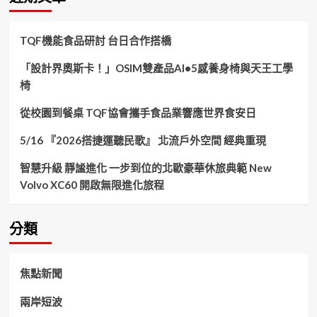
字:
TQF機能食品研討 台日合作搭橋
「設計界奧斯卡！」OSIM雙產品AI•5感養身椅與天王工學
椅
從校園到餐桌 TQF協會攜手食品業響應世界食安日
5/16 『2026搭捷運聽民歌』 北流戶外空間 經典重現
智慧升級 靜謐進化 一步到位的北歐豪華休旅典範 New
Volvo XC60 開啟無限進化旅程
分類
焦點新聞
兩岸短波