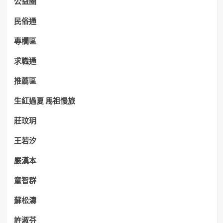
公益圈
民俗通
專欄區
求職通
推薦區
生紅過夏 馬祖慢旅
莊玟玥
王若汐
嚴漢本
童智群
蘇松濤
許淑芬