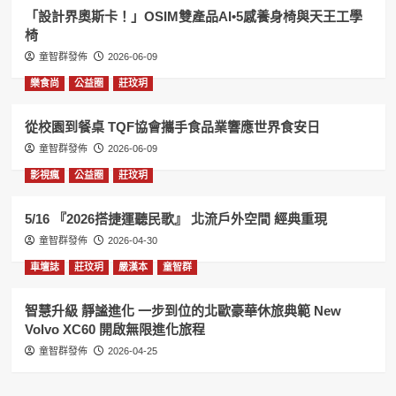
「設計界奧斯卡！」OSIM雙產品AI•5感養身椅與天王工學
椅
童智群發佈
2026-06-09
樂食尚
公益圈
莊玟玥
從校園到餐桌 TQF協會攜手食品業響應世界食安日
童智群發佈
2026-06-09
影視瘋
公益圈
莊玟玥
5/16 『2026搭捷運聽民歌』 北流戶外空間 經典重現
童智群發佈
2026-04-30
車壇誌
莊玟玥
嚴漢本
童智群
智慧升級 靜謐進化 一步到位的北歐豪華休旅典範 New
Volvo XC60 開啟無限進化旅程
童智群發佈
2026-04-25