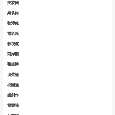
美妝圈
樂食尚
動漫瘋
電影瘋
影視瘋
兩岸觀
醫訊通
消費通
校園通
話創作
電競場