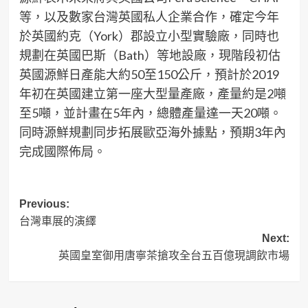
等，以及數家台灣英國私人企業合作，確定今年
於英國約克（York）郡設立小型實驗廠，同時也
規劃在英國巴斯（Bath）等地設廠，現階段初估
英國源鮮日產能大約50至150公斤，預計於2019
年初在英國建立第一座大型量產廠，產量約是2噸
至5噸，並計畫在5年內，總體產量達一天20噸。
同時源鮮規劃同步拓展歐亞海外據點，預期3年內
完成國際佈局。
Post
Previous:
台灣車展的演繹
navigation
Next:
英國皇室御用唐寧茶搶攻全台五百億現調飲市場