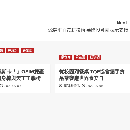
Next:
源鮮垂直農耕技術 英國投資部表示支持
通
莊玟玥
嚴漢本
樂食尚
公益圈
莊玟玥
斯卡！」OSIM雙產
從校園到餐桌 TQF協會攜手食
感養身椅與天王工學椅
品業響應世界食安日
2026-06-09
童智群發佈
2026-06-09