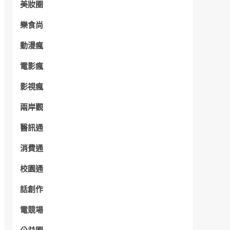
美妝圈
樂食尚
動漫瘋
電影瘋
影視瘋
兩岸觀
醫訊通
消費通
校園通
話創作
電競場