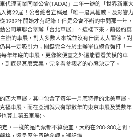
代理商業同業公會(TADA)」二年一辦的「世界新車大
邁入第22屆！公會總會宣稱是「唯一最具權威、及影響力
從1989年開始才有紀錄！但是公會不辦的中間那一年，
動公司等聯合舉辦「台北車展」。這樣下來，前後約莫
所主辦的車展，對大多數人來說並沒有什麼太大關係，對
仍具一定吸引力；關鍵完全在於主辦單位總會強打「一
讓每年年底的車展，更像撿便宜之外還能看看美模的車
，到底是甚麼意義，完全看參觀者的心態決定了。
的四大車展，其中包含了每年一月底特律的北美車展、
克福車展、而在亞洲就只有單數年的東京車展及雙數年
也算上第五車展)。
定，一樣的是門票都不算便宜，大約在200-300之間，
嚴格，還是歷年勇破參觀人潮紀錄！