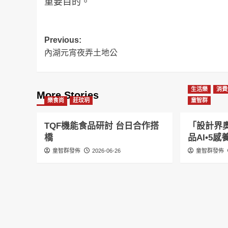
重要目的。
Post
Previous:
內湖元宵夜弄土地公
navigation
生活樂
消費
More Stories
樂食尚
莊玟玥
童智群
TQF機能食品研討 台日合作搭
「設計界奧
橋
品AI•5
童智群發佈
2026-06-26
童智群發佈