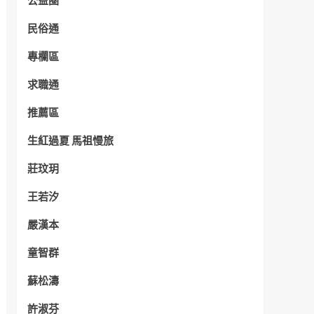
公益圈
民俗通
專欄區
求職通
推薦區
生紅過夏 馬祖慢旅
莊玟玥
王若汐
嚴漢本
童智群
蘇松濤
許淑芬