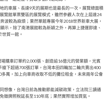
地的車展、長達9天的展期也是最長的一次。展覽總面積
南港展覽館單票雙區的展覽模式，雖然參觀人次在上屆達24
奔波較為麻煩；果然單館專展今年2018世界新車大展，
度顯示，除了南港展館較為新穎之外，再算上捷運即達、
於世貿一館。
現場購車訂單約2,000張、創造逾16億元的營業額，光賓
搶下超過700張訂單，台灣本田四輪加二輪共賣出400
00多萬，加上向車商收取不低的攤位租金，未來兩年公會
同想像，台灣日前為推動節能減碳政策，立法院三讀通
免徵牌照稅延長至110年底；果然實際增加買氣。