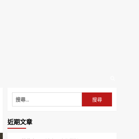
搜
尋
關
鍵
近期文章
字: