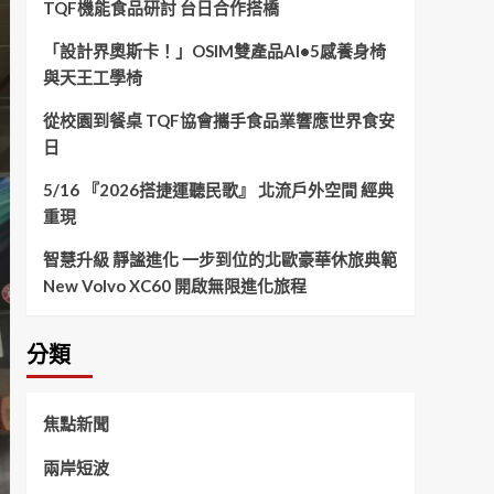
TQF機能食品研討 台日合作搭橋
「設計界奧斯卡！」OSIM雙產品AI•5感養身椅
與天王工學椅
從校園到餐桌 TQF協會攜手食品業響應世界食安
日
5/16 『2026搭捷運聽民歌』 北流戶外空間 經典
重現
智慧升級 靜謐進化 一步到位的北歐豪華休旅典範
New Volvo XC60 開啟無限進化旅程
分類
焦點新聞
兩岸短波