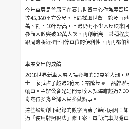
今年車展是首屆不在臺北世貿中心作為展覽場
達45,360平方公尺。上屆採取世貿一館及
萬、創下10年新高，不過仍有不少人反映來回
參觀人數突破32萬人次，再創新高！某種程
跟周邊將近4千個停車位的便利性，再再都優
車展交出的成績
2018世界新車大展入場參觀的32萬餘人潮，
士一家就占了超過3億元；裕隆集團三品牌聯手
輛車。主辦公會光是門票收入就海賺超過7,0
肯定得多為台灣人民多做點事。
這些紛紛創下紀錄的數字涵蓋了幾個原因：如
過「使用牌照稅法」修正案，電動汽車與機車