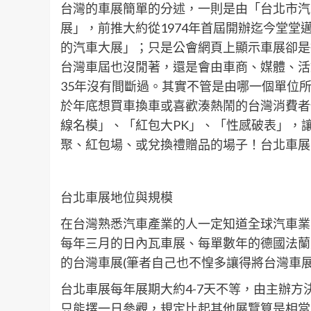
台灣的車展簡單的分述，一則是由「台北市汽車
展」，前推大約從1974年首屆開辦迄今堂堂
的汽車大展」；只是公會網頁上顯示車展卻是
台灣車屆也沒閒著，還是會由車商、媒體、活
35年沒有間斷過。其實不管是由哪一個單位
於年底想買車換車或喜歡湊熱鬧的台灣消費者
線名模」、「紅包大PK」、「性感破表」，
聚、紅包場、或兌換禮贈品的場子！台北車展
台北車展地位與規模
在台灣熟悉汽車產業的人一定知道全球汽車業
每年三月的日內瓦車展、每單數年的德國法蘭
的台灣車展(筆者自己也不惶多讓得將台灣車展
台北車展每年展期大約4-7天不等，由主辦方決
只能擇一日參觀，規定比起其他展覽算是相當